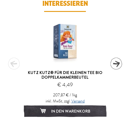
INTERESSIEREN
KUTZ KUTZ® FÜR DIE KLEINEN TEE BIO
DOPPELKAMMERBEUTEL
€ 4,49
207,87 € / 1kg
inkl. MwSt, zzgl.
Versand
IN DEN WARENKORB
1
2
3
4
5
6
7
8
9