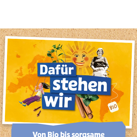
1
2
3
4
5
6
7
8
9
Von Bio bis sorg­same