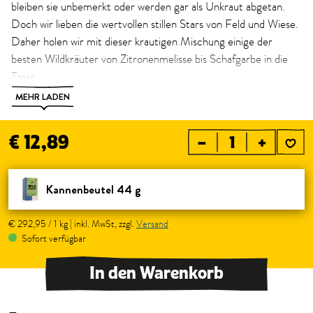
bleiben sie unbemerkt oder werden gar als Unkraut abgetan.
Doch wir lieben die wertvollen stillen Stars von Feld und Wiese.
Daher holen wir mit dieser krautigen Mischung einige der
besten Wildkräuter von Zitronenmelisse bis Schafgarbe in die
Tasse.
MEHR LADEN
Volle Kanne Genuss: Ein Kannenbeutel reicht für eine Kanne
(500 ml) köstlichen Tee.
€ 12,89
–
+
Exklusiv hier im Webshop, in den SONNENTOR Geschäften
sowie in der Gastronomie erhältlich.
Kannenbeutel 44 g
€ 292,95 / 1 kg | inkl. MwSt, zzgl.
Versand
Sofort verfügbar
In den Warenkorb