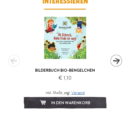
INTERESSIEREN
BILDERBUCH BIO-BENGELCHEN
€ 1,10
inkl. MwSt, zzgl.
Versand
IN DEN WARENKORB
1
2
3
4
5
6
7
8
9