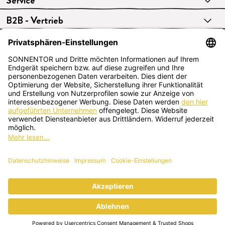
Service
B2B - Vertrieb
VERTRAG WIDERRUFEN
Deutsch
SONNENTOR Kräuterhandels GMBH
Sprögnitz 10, 3913 Sprögnitz, Österreich
+43 2875/7256
office@sonnentor.at
Schreib uns hier
deine Fragen