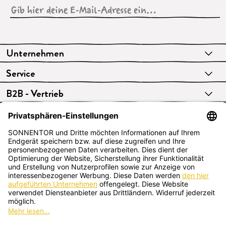
Unternehmen
Service
B2B - Vertrieb
VERTRAG WIDERRUFEN
Deutsch
SONNENTOR Kräuterhandels GMBH
Sprögnitz 10, 3913 Sprögnitz, Österreich
+43 2875/7256
office@sonnentor.at