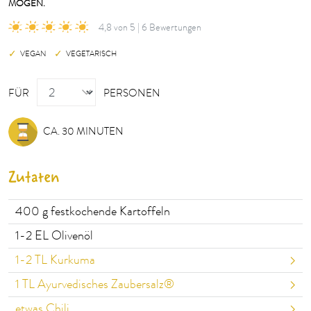
MÖGEN.
4,8 von 5 | 6 Bewertungen
VEGAN
VEGETARISCH
PERSONEN
FÜR
PERSONEN
CA. 30 MINUTEN
Zutaten
400
g festkochende Kartoffeln
1-2
EL Olivenöl
1-2
TL Kurkuma
1
TL Ayurvedisches Zaubersalz®
etwas Chili