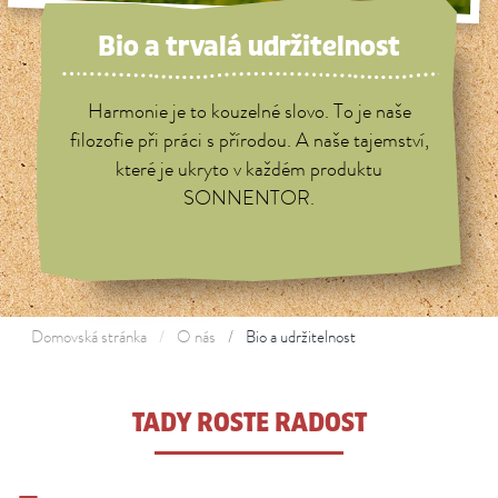
Bio a trvalá udržitelnost
Harmonie je to kouzelné slovo. To je naše
filozofie při práci s přírodou. A naše tajemství,
které je ukryto v každém produktu
SONNENTOR.
Domovská stránka
O nás
Bio a udržitelnost
TADY ROSTE RADOST