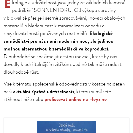
E
kologie a udržitelnost jsou jedny ze základních kamenů
podnikání SONNENTORU. Od výkupu suroviny
v biokvalitě přes její šetrné zpracovávání, inovaci obalových
materiálů a hledání cest k minimalizaci odpadu či
Ekologické
recyklovatelnosti používaných materiálů.
zemědělství pro nás není moderní vlnou, ale jedinou
možnou alternativou k zemědělské velkoprodukci.
Dlouhodobě se snažíme jít cestou inovací, které by nás
dovedly k udržitelnějším zítřkům. Jedině tak může radost
dlouhodobě růst.
Vše k tématu společenské odpovědnosti v kostce najdete v
aktuální Zprávě udržitelnosti
naší
, kterou si můžete
prolistovat online na Heyzine
stáhnout níže nebo
: