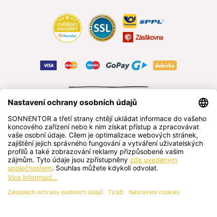
ODSTOUPIT OD SMLOUVY
čeština
SONNENTOR s.r.o.
Příhon 943, 696 15 Čejkovice, Česká republika
+420 518 362 687
sonnentor@sonnentor.cz