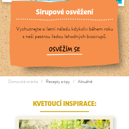
Sirupové osvěžení
Vychutnejte si letní náladu kdykoliv během roku
s naší pestrou řadou lahodných biosirupů.
OSVĚŽÍM SE
Domovská stránka
Recepty a tipy
Aktuálně
KVETOUCÍ INSPIRACE: