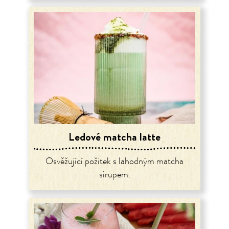
Ledové matcha latte
Osvěžující požitek s lahodným matcha
sirupem.