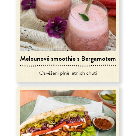
Melounové smoothie s Bergamotem
Osvěžení plné letních chutí