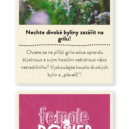
Nechte divoké byliny zazářit na
grilu!
Chcete se na příští grilovačce opravdu
blýsknout a svým hostům nabídnout něco
netradičního? Vyzkoušejte kouzlo divokých
bylin a „plevelů“!