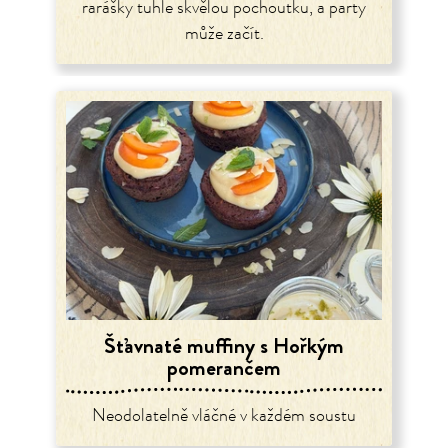
rarášky tuhle skvělou pochoutku, a party
může začít.
Šťavnaté muffiny s Hořkým
pomerančem
Neodolatelně vláčné v každém soustu