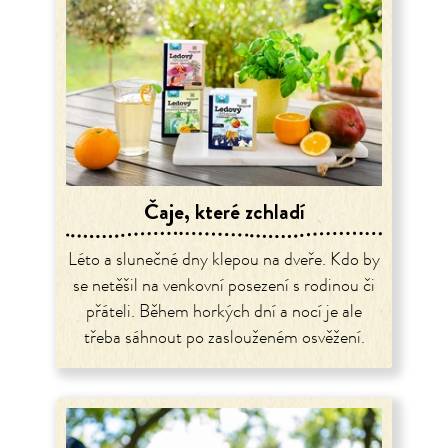
Čaje, které zchladí
Léto a slunečné dny klepou na dveře. Kdo by
se netěšil na venkovní posezení s rodinou či
přáteli. Během horkých dní a nocí je ale
třeba sáhnout po zaslouženém osvěžení.