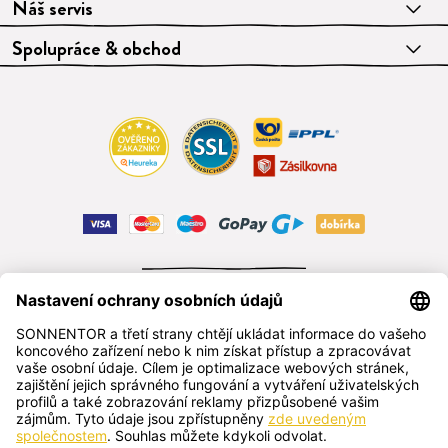
Náš servis
Spolupráce & obchod
ODSTOUPIT OD SMLOUVY
čeština
SONNENTOR s.r.o.
Příhon 943, 696 15 Čejkovice, Česká republika
+420 518 362 687
sonnentor@sonnentor.cz