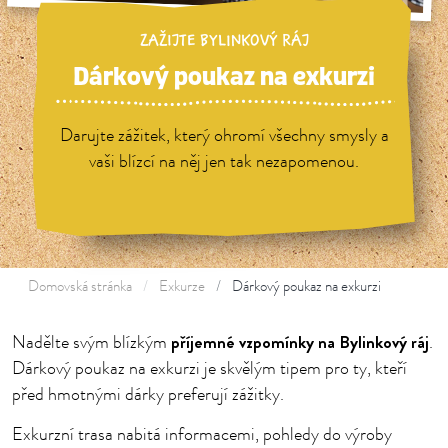
ZAŽIJTE BYLINKOVÝ RÁJ
Dárkový poukaz na exkurzi
Darujte zážitek, který ohromí všechny smysly a
vaši blízcí na něj jen tak nezapomenou.
Domovská stránka
Exkurze
Dárkový poukaz na exkurzi
příjemné vzpomínky na Bylinkový ráj
Nadělte svým blízkým
.
Dárkový poukaz na exkurzi je skvělým tipem pro ty, kteří
před hmotnými dárky preferují zážitky.
Exkurzní trasa nabitá informacemi, pohledy do výroby