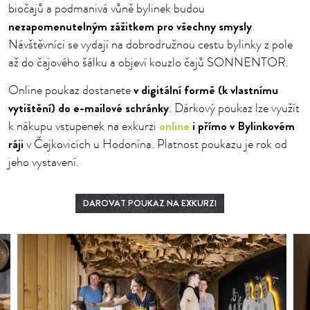
biočajů a podmanivá vůně bylinek budou
nezapomenutelným zážitkem pro všechny smysly
.
Návštěvníci se vydají na dobrodružnou cestu bylinky z pole
až do čajového šálku a objeví kouzlo čajů SONNENTOR.
v digitální formě (k vlastnímu
Online poukaz dostanete
vytištění) do e-mailové schránky
. Dárkový poukaz lze využít
online
i přímo v Bylinkovém
k nákupu vstupenek na exkurzi
ráji
v Čejkovicích u Hodonína. Platnost poukazu je rok od
jeho vystavení.
DAROVAT POUKAZ NA EXKURZI