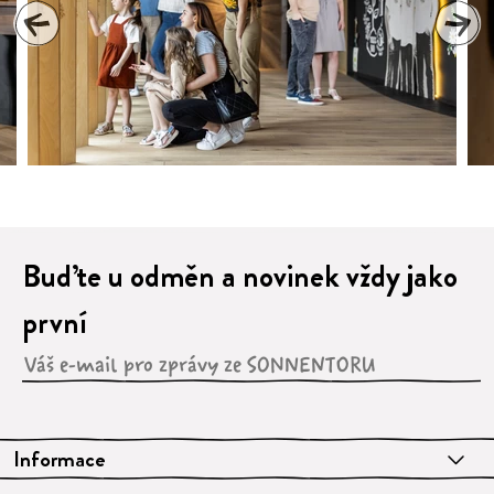
1
2
3
4
5
6
7
8
9
Buďte u odměn a novinek vždy jako
první
Informace