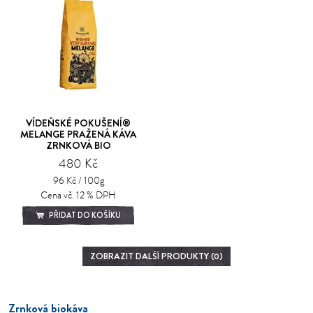
VÍDEŇSKÉ POKUŠENÍ®
MELANGE PRAŽENÁ KÁVA
ZRNKOVÁ BIO
480 Kč
96 Kč / 100g
Cena vč. 12 % DPH
PŘIDAT DO KOŠÍKU
ZOBRAZIT DALŠÍ PRODUKTY (0)
Zrnková biokáva