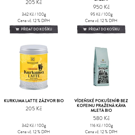
205 Kč
950 Kč
342 Kč / 100g
95 Kč / 100g
Cena vč. 12 % DPH
Cena vč. 12 % DPH
PŘIDAT DO KOŠÍKU
PŘIDAT DO KOŠÍKU
KURKUMA LATTE ZÁZVOR BIO
VÍDEŇSKÉ POKUŠENÍ® BEZ
KOFEINU PRAŽENÁ KÁVA
205 Kč
MLETÁ BIO
580 Kč
342 Kč / 100g
116 Kč / 100g
Cena vč. 12 % DPH
Cena vč. 12 % DPH