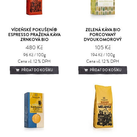
VÍDEŇSKÉ POKUŠENÍ®
ZELENÁ KÁVA BIO
ESPRESSO PRAŽENÁ KÁVA
PORCOVANÝ
ZRNKOVÁ BIO
DVOUKOMOROVÝ
480 Kč
105 Kč
96 Kč / 100g
194 Kč / 100g
Cena vč. 12 % DPH
Cena vč. 12 % DPH
PŘIDAT DO KOŠÍKU
PŘIDAT DO KOŠÍKU