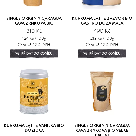
SINGLE ORIGIN NICARAGUA
KURKUMA LATTE ZÁZVOR BIO
KÁVA ZRNKOVÁ BIO
GASTRO DÓZA MALÁ
310 Kč
490 Kč
124 Kč / 100g
213 Kč / 100g
Cena vč. 12 % DPH
Cena vč. 12 % DPH
PŘIDAT DO KOŠÍKU
PŘIDAT DO KOŠÍKU
KURKUMA LATTE VANILKA BIO
SINGLE ORIGIN NICARAGUA
DÓZIČKA
KÁVA ZRNKOVÁ BIO VELKÉ
BALENÍ