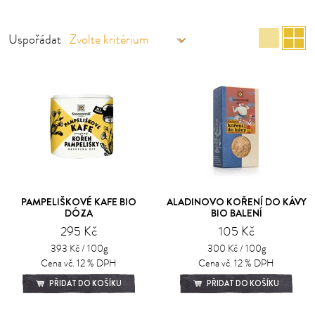
Sez
M
Uspořádat
PAMPELIŠKOVÉ KAFE BIO
ALADINOVO KOŘENÍ DO KÁVY
DÓZA
BIO BALENÍ
295 Kč
105 Kč
393 Kč / 100g
300 Kč / 100g
Cena vč. 12 % DPH
Cena vč. 12 % DPH
PŘIDAT DO KOŠÍKU
PŘIDAT DO KOŠÍKU