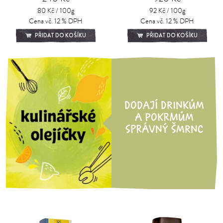
80 Kč / 100g
92 Kč / 100g
Cena vč. 12 % DPH
Cena vč. 12 % DPH
PŘIDAT DO KOŠÍKU
PŘIDAT DO KOŠÍKU
DODAJÍ DRINKŮM
A POKRMŮM
SPRÁVNÝ ŠMRNC