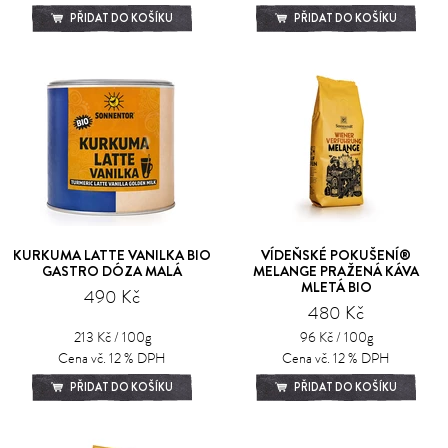
PŘIDAT DO KOŠÍKU
PŘIDAT DO KOŠÍKU
KURKUMA LATTE VANILKA BIO
VÍDEŇSKÉ POKUŠENÍ®
GASTRO DÓZA MALÁ
MELANGE PRAŽENÁ KÁVA
MLETÁ BIO
490 Kč
480 Kč
213 Kč / 100g
96 Kč / 100g
Cena vč. 12 % DPH
Cena vč. 12 % DPH
PŘIDAT DO KOŠÍKU
PŘIDAT DO KOŠÍKU