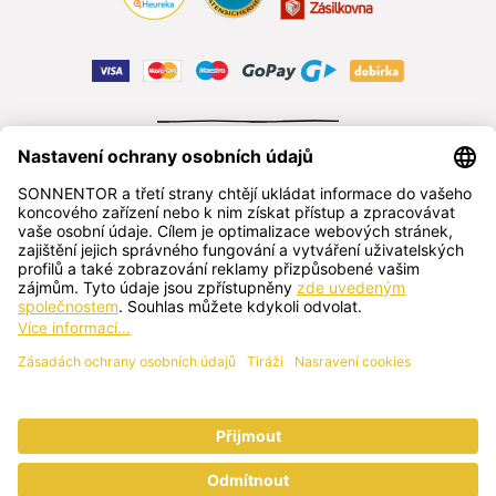
ODSTOUPIT OD SMLOUVY
čeština
SONNENTOR s.r.o.
Příhon 943, 696 15 Čejkovice, Česká republika
+420 518 362 687
sonnentor@sonnentor.cz
Kontaktujte nás