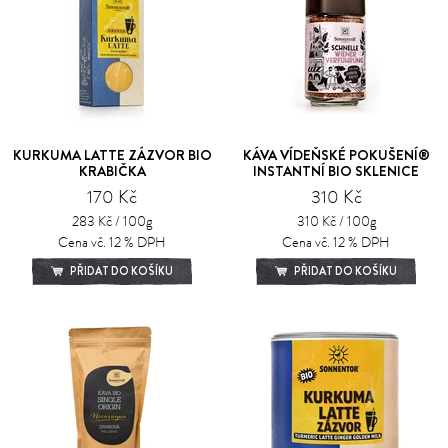
KURKUMA LATTE ZÁZVOR BIO
KÁVA VÍDEŇSKÉ POKUŠENÍ®
KRABIČKA
INSTANTNÍ BIO SKLENICE
170 Kč
310 Kč
283 Kč / 100g
310 Kč / 100g
Cena vč. 12 % DPH
Cena vč. 12 % DPH
PŘIDAT DO KOŠÍKU
PŘIDAT DO KOŠÍKU