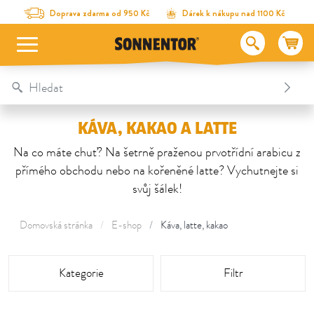
Na obsah stránky
Na seznam obsahu
Na menu
Table Of Content
Káva, kakao a Latte
Doprava zdarma od 950 Kč
Dárek k nákupu nad 1100 Kč
KÁVA, KAKAO A LATTE
Na co máte chuť? Na šetrně praženou prvotřídní arabicu z
přímého obchodu nebo na kořeněné latte? Vychutnejte si
svůj šálek!
Domovská stránka
E-shop
Káva, latte, kakao
aria_screen_reader_grid
Kategorie
Filtr