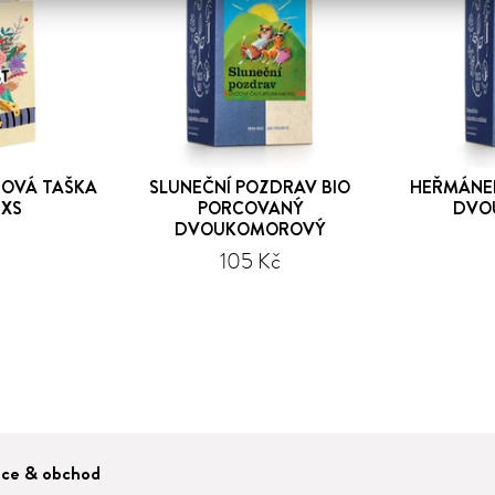
ROVÁ TAŠKA
SLUNEČNÍ POZDRAV BIO
HEŘMÁNE
 XS
PORCOVANÝ
DVO
DVOUKOMOROVÝ
105 Kč
áce & obchod