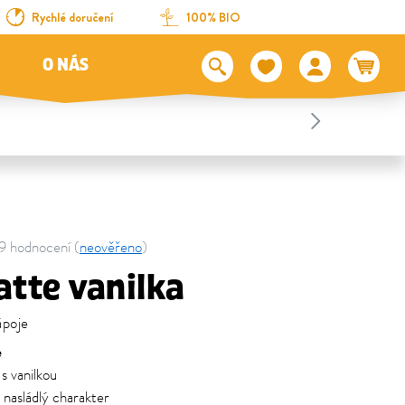
Rychlé doručení
100% BIO
O NÁS
59 hodnocení (
neověřeno
)
tte vanilka
ápoje
e
s vanilkou
 nasládlý charakter