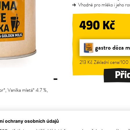
Vhodné pro mléko i jeho ros
490 Kč
gastro dóza m
213 Kč Základní cena/100
Při
–
r*, Vanilka mletá* 4.7 %,
–