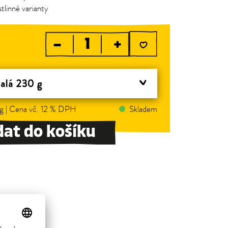
tlinné varianty
–
+
alá 230 g
 g | Cena vč. 12 % DPH
Skladem
dat do košíku