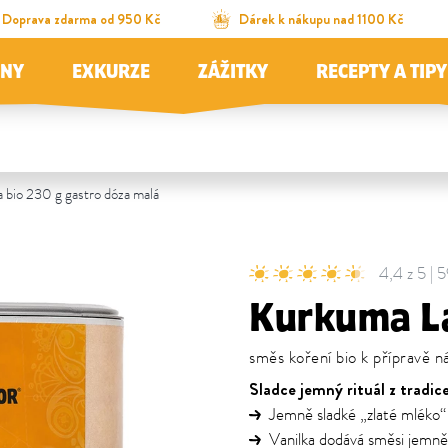
Doprava zdarma od 950 Kč
Dárek k nákupu nad 1100 Kč
JNY
EXKURZE
ZÁŽITKY
RECEPTY A TIPY
a bio 230 g gastro dóza malá
4,4 z 5 | 
Kurkuma La
směs koření bio k přípravě n
Sladce jemný rituál z tradic
Jemně sladké „zlaté mléko“ 
Vanilka dodává směsi jemně