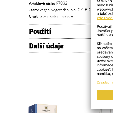
Artiklové číslo:
97832
Jsem:
vegan, vegetarián, bio, CZ-BIO-002
Chuť:
trpká, ostrá, nasládlá
Použití
Další údaje