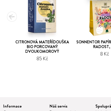
CITRONOVÁ MATEŘÍDOUŠKA
SONNENTOR PAPÍ
BIO PORCOVANÝ
RADOST,
DVOUKOMOROVÝ
8 Kč
85 Kč
1
2
3
4
5
Informace
Náš servis
Spolupr