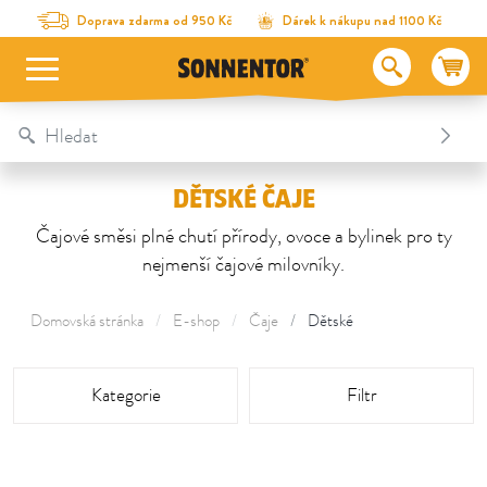
Na obsah stránky
Na seznam obsahu
Na menu
Table Of Content
Dětské čaje
Doprava zdarma od 950 Kč
Dárek k nákupu nad 1100 Kč
DĚTSKÉ ČAJE
Čajové směsi plné chutí přírody, ovoce a bylinek pro ty
nejmenší čajové milovníky.
Domovská stránka
E-shop
Čaje
Dětské
aria_screen_reader_grid
Kategorie
Filtr