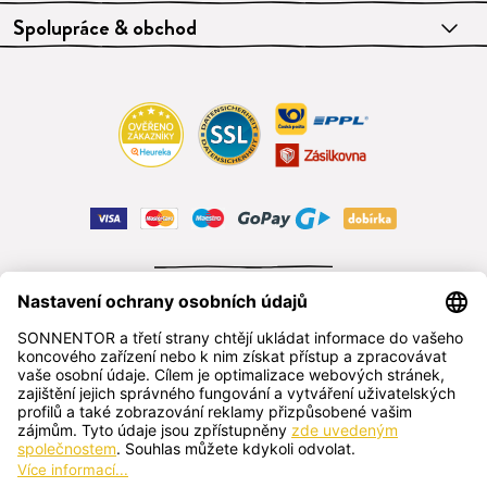
Spolupráce & obchod
ODSTOUPIT OD SMLOUVY
čeština
SONNENTOR s.r.o.
Příhon 943, 696 15 Čejkovice, Česká republika
+420 518 362 687
sonnentor@sonnentor.cz