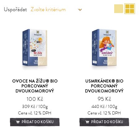
Sez
M
Uspořádat
OVOCE NA ŽÍŽU® BIO
USMRKÁNEK® BIO
PORCOVANÝ
PORCOVANÝ
DVOUKOMOROVÝ
DVOUKOMOROVÝ
100 Kč
95 Kč
309 Kč / 100g
440 Kč / 100g
Cena vč. 12 % DPH
Cena vč. 12 % DPH
PŘIDAT DO KOŠÍKU
PŘIDAT DO KOŠÍKU