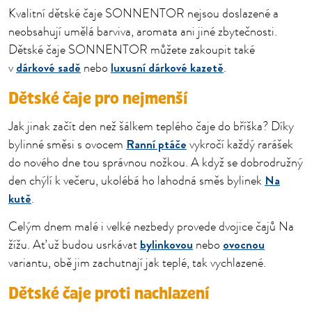
Kvalitní dětské čaje SONNENTOR nejsou doslazené a
neobsahují umělá barviva, aromata ani jiné zbytečnosti.
Dětské čaje SONNENTOR můžete zakoupit také
dárkové sadě
luxusní dárkové kazetě
v
nebo
.
Dětské čaje pro nejmenší
Jak jinak začít den než šálkem teplého čaje do bříška? Díky
Ranní ptáče
bylinné směsi s ovocem
vykročí každý rarášek
do nového dne tou správnou nožkou. A když se dobrodružný
Na
den chýlí k večeru, ukolébá ho lahodná směs bylinek
kutě
.
Celým dnem malé i velké nezbedy provede dvojice čajů Na
bylinkovou
ovocnou
žížu. Ať už budou usrkávat
nebo
variantu, obě jim zachutnají jak teplé, tak vychlazené.
Dětské čaje proti nachlazení