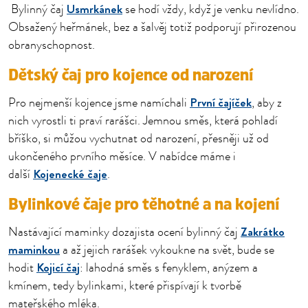
Usmrkánek
Bylinný čaj
se hodí vždy, když je venku nevlídno.
Obsažený heřmánek, bez a šalvěj totiž podporují přirozenou
obranyschopnost.
Dětský čaj pro kojence od narození
První čajíček
Pro nejmenší kojence jsme namíchali
, aby z
nich vyrostli ti praví rarášci. Jemnou směs, která pohladí
bříško, si můžou vychutnat od narození, přesněji už od
ukončeného prvního měsíce. V nabídce máme i
Kojenecké čaje
další
.
Bylinkové čaje pro těhotné a na kojení
Zakrátko
Nastávající maminky dozajista ocení bylinný čaj
maminkou
a až jejich rarášek vykoukne na svět, bude se
Kojicí čaj
hodit
: lahodná směs s fenyklem, anýzem a
kmínem, tedy bylinkami, které přispívají k tvorbě
mateřského mléka.