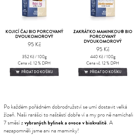
KOJICÍ ČAJ BIO PORCOVANÝ
ZAKRÁTKO MAMINKOU® BIO
DVOUKOMOROVÝ
PORCOVANÝ
DVOUKOMOROVÝ
95 Kč
95 Kč
352 Kč / 100g
440 Kč / 100g
Cena vč. 12 % DPH
Cena vč. 12 % DPH
PŘIDAT DO KOŠÍKU
PŘIDAT DO KOŠÍKU
Po každém pořádném dobrodružství se umí dostavit velká
žízeň. Naši rarášci to naštěstí dobře ví a my pro ně namíchali
vybraných bylinek a ovoce v biokvalitě
7 směsí z
. A
nezapomněli jsme ani na maminky!