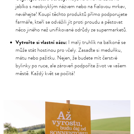
jablko s neobvyklým názvem nebo na fialovou mrkev,
neváhejte! Koupí těchto produktů přímo podporujete
farmáře, kteří se odvážili jít proti proudu a pěstovat
něco jiného než unifikované odrůdy ze supermarketů.
Vytvořte si vlastní oázu:
I malý truhlík na balkoně se
může stát hostinou pro včely. Zasaďte si meduňku,
mátu nebo pažitku. Nejen, že budete mít čerstvé
bylinky po ruce, ale zároveň podpoříte život ve vašem
městě. Každý květ se počítá!