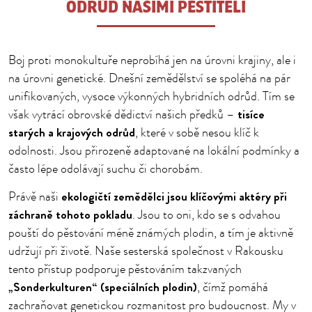
ODRŮD NAŠIMI PĚSTITELI
Boj proti monokultuře neprobíhá jen na úrovni krajiny, ale i
na úrovni genetické. Dnešní zemědělství se spoléhá na pár
unifikovaných, vysoce výkonných hybridních odrůd. Tím se
tisíce
však vytrácí obrovské dědictví našich předků –
starých a krajových odrůd
, které v sobě nesou klíč k
odolnosti. Jsou přirozeně adaptované na lokální podmínky a
často lépe odolávají suchu či chorobám.
ekologičtí zemědělci jsou klíčovými aktéry při
Právě naši
záchraně tohoto pokladu
. Jsou to oni, kdo se s odvahou
pouští do pěstování méně známých plodin, a tím je aktivně
udržují při životě. Naše sesterská společnost v Rakousku
tento přístup podporuje pěstováním takzvaných
„Sonderkulturen“ (speciálních plodin)
, čímž pomáhá
zachraňovat genetickou rozmanitost pro budoucnost. My v