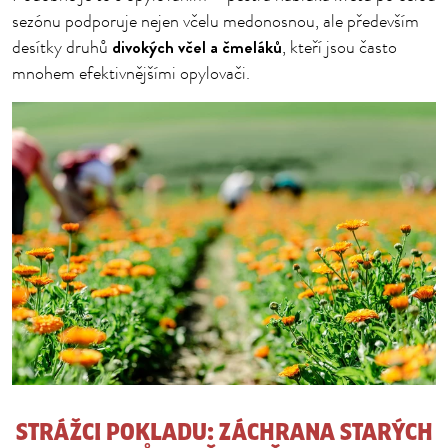
sezónu podporuje nejen včelu medonosnou, ale především
divokých včel a čmeláků
desítky druhů
, kteří jsou často
mnohem efektivnějšími opylovači.
STRÁŽCI POKLADU: ZÁCHRANA STARÝCH