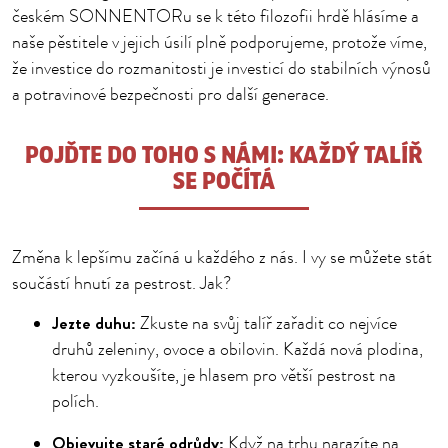
českém SONNENTORu se k této filozofii hrdě hlásíme a
naše pěstitele v jejich úsilí plně podporujeme, protože víme,
že investice do rozmanitosti je investicí do stabilních výnosů
a potravinové bezpečnosti pro další generace.
POJĎTE DO TOHO S NÁMI: KAŽDÝ TALÍŘ
SE POČÍTÁ
Změna k lepšímu začíná u každého z nás. I vy se můžete stát
součástí hnutí za pestrost. Jak?
Jezte duhu:
Zkuste na svůj talíř zařadit co nejvíce
druhů zeleniny, ovoce a obilovin. Každá nová plodina,
kterou vyzkoušíte, je hlasem pro větší pestrost na
polích.
Objevujte staré odrůdy:
Když na trhu narazíte na