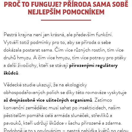
PROČ TO FUNGUJE? PŘÍRODA SAMA SOBĚ
NEJLEPŠÍM POMOCNÍKEM
Pestrá krajina není jen krásná, ale především funkční.
Vytváří totiž podmínky pro to, aby se příroda o sebe
dokázala postarat sama. Čím více různých rostlin, tím více
druhů hmyzu. A čím více hmyzu, tím více potravy pro ptáky
přirozenými regulátory
a další živočichy, kteří se stávají
škůdců
.
Vědecké studie ukazují, že na ekologicky
obhospodařovaných polích se díky této rovnováze vyskytuje
až dvojnásobně více užitečných organismů
. Zatímco
konvenční zemědělec musí sahat po insekticidech, našim
pěstitelům pomáhá celá armáda slunéček, střevlíků a
pavouků, kteří udržují škůdce v šachu přirozeně a zdarma.
Podobně je to s opylováním – pestrá nabídka květů po celou