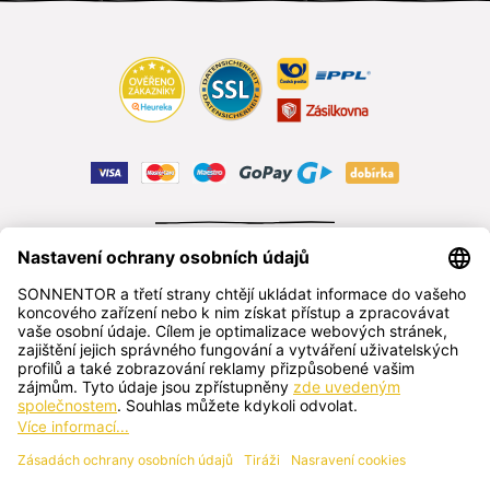
ODSTOUPIT OD SMLOUVY
čeština
SONNENTOR s.r.o.
Příhon 943, 696 15 Čejkovice, Česká republika
+420 518 362 687
sonnentor@sonnentor.cz