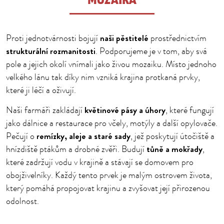
MOZAIKA
naši pěstitelé
Proti jednotvárnosti bojují
prostřednictvím
strukturální rozmanitosti
. Podporujeme je v tom, aby svá
pole a jejich okolí vnímali jako živou mozaiku. Místo jednoho
velkého lánu tak díky nim vzniká krajina protkaná prvky,
které ji léčí a oživují.
květinové pásy a úhory
Naši farmáři zakládají
, které fungují
jako dálnice a restaurace pro včely, motýly a další opylovače.
remízky, aleje a staré sady
Pečují o
, jež poskytují útočiště a
tůně a mokřady
hnízdiště ptákům a drobné zvěři. Budují
,
které zadržují vodu v krajině a stávají se domovem pro
obojživelníky. Každý tento prvek je malým ostrovem života,
který pomáhá propojovat krajinu a zvyšovat její přirozenou
odolnost.