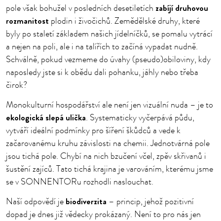
zabíjí druhovou
pole však bohužel v posledních desetiletích
rozmanitost
plodin i živočichů. Zemědělské druhy, které
byly po staletí základem našich jídelníčků, se pomalu vytrácí
a nejen na poli, ale i na talířích to začíná vypadat nudně.
Schválně, pokud vezmeme do úvahy (pseudo)obiloviny, kdy
naposledy jste si k obědu dali pohanku, jáhly nebo třeba
čirok?
Monokulturní hospodářství ale není jen vizuální nuda – je to
ekologická slepá ulička
. Systematicky vyčerpává půdu,
vytváří ideální podmínky pro šíření škůdců a vede k
začarovanému kruhu závislosti na chemii. Jednotvárná pole
jsou tichá pole. Chybí na nich bzučení včel, zpěv skřivanů i
šustění zajíců. Tato tichá krajina je varováním, kterému jsme
se v SONNENTORu rozhodli naslouchat.
biodiverzita
Naší odpovědí je
– princip, jehož pozitivní
dopad je dnes již vědecky prokázaný. Není to pro nás jen