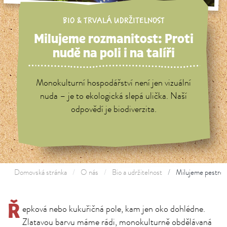
BIO & TRVALÁ UDRŽITELNOST
Milujeme rozmanitost: Proti
nudě na poli i na talíři
Monokulturní hospodářství není jen vizuální
nuda – je to ekologická slepá ulička. Naší
odpovědí je biodiverzita.
Domovská stránka
O nás
Bio a udržitelnost
Milujeme pestrou
Ř
epková nebo kukuřičná pole, kam jen oko dohlédne.
Zlatavou barvu máme rádi, monokulturně obdělávaná