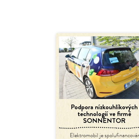
Podpora nízkouhlíkových
technologií ve firmě
SONNENTOR
Elektromobil je spolufinancová