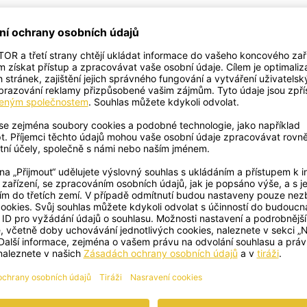
NENTOR
DATUM
2026-01-16
ou verzích: krátké a dlouhé.
ENTORU
DATUM
2026-01-16
 náš postoj ke kvalitě a
ě životního prostředí. Obsahuje
í společnosti, které
ladem pro naše rozhodování.