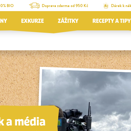
00% BIO
Doprava zdarma od 950 Kč
Dárek k ná
JNY
EXKURZE
ZÁŽITKY
RECEPTY A TIPY
k a média