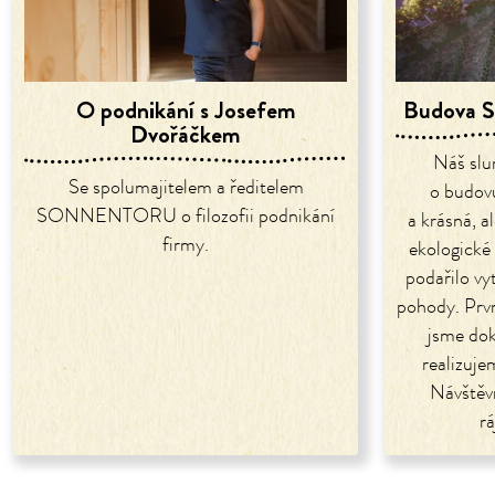
O podnikání s Josefem
Budova S
Dvořáčkem
Náš slun
Se spolumajitelem a ředitelem
o budovu
SONNENTORU o filozofii podnikání
a krásná, a
firmy.
ekologické
podařilo vyt
pohody. Prvn
jsme dok
realizuje
Návštěv
r