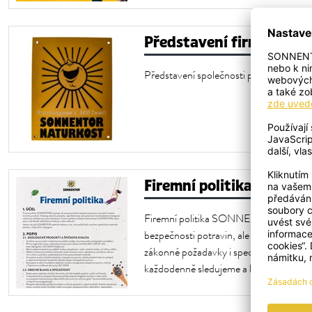
Představení firmy SON
Představení společnosti pro média ve dv
Firemní politika SONN
Firemní politika SONNENTORU popisuje
bezpečnosti potravin, ale také k ochran
zákonné požadavky i specifické body naš
každodenně sledujeme a které jsou zák