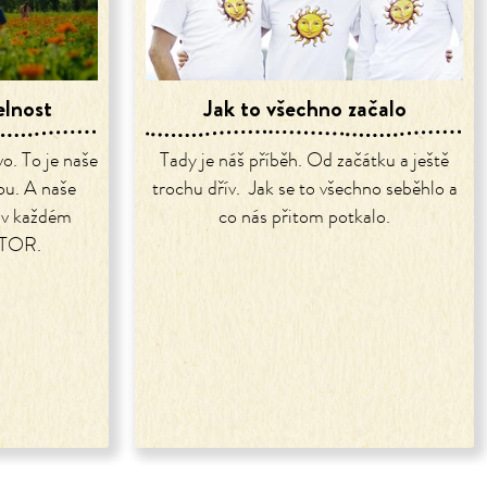
elnost
Jak to všechno začalo
o. To je naše
Tady je náš příběh. Od začátku a ještě
dou. A naše
trochu dřív. Jak se to všechno seběhlo a
o v každém
co nás přitom potkalo.
TOR.