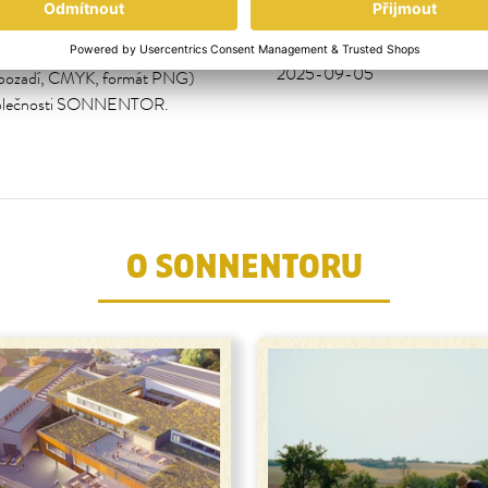
DATUM
2025-09-05
pozadí, CMYK, formát PNG)
u společnosti SONNENTOR.
O SONNENTORU