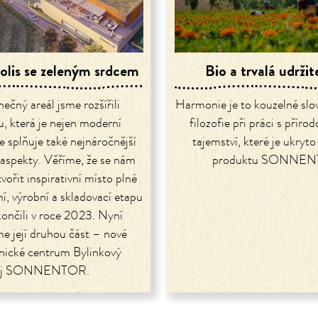
olis se zeleným srdcem
Bio a trvalá udržit
ečný areál jsme rozšířili
Harmonie je to kouzelné slov
, která je nejen moderní
filozofie při práci s příro
le splňuje také nejnáročnější
tajemství, které je ukryt
 aspekty. Věříme, že se nám
produktu SONNEN
vořit inspirativní místo plné
í, výrobní a skladovací etapu
ončili v roce 2023. Nyní
me její druhou část – nové
nické centrum Bylinkový
áj SONNENTOR.