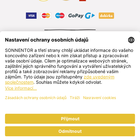
ODSTOUPIT OD SMLOUVY
čeština
SONNENTOR s.r.o.
Příhon 943, 696 15 Čejkovice, Česká republika
+420 518 362 687
sonnentor@sonnentor.cz
Kontaktujte nás