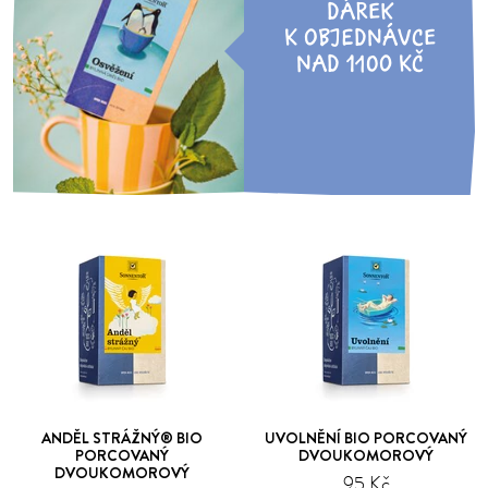
DÁREK
K OBJEDNÁVCE
NAD 1100 KČ
ANDĚL STRÁŽNÝ® BIO
UVOLNĚNÍ BIO PORCOVANÝ
PORCOVANÝ
DVOUKOMOROVÝ
DVOUKOMOROVÝ
95 Kč