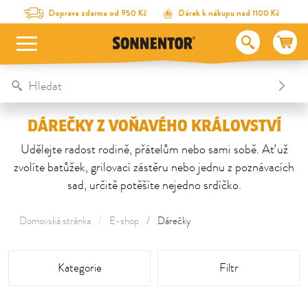
Na obsah stránky
Na seznam obsahu
Na menu
Table Of Content
Dárečky z voňavého království
Doprava zdarma od 950 Kč
Dárek k nákupu nad 1100 Kč
DÁREČKY Z VOŇAVÉHO KRÁLOVSTVÍ
Udělejte radost rodině, přátelům nebo sami sobě. Ať už
zvolíte batůžek, grilovací zástěru nebo jednu z poznávacích
sad, určitě potěšíte nejedno srdíčko.
Domovská stránka
E-shop
Dárečky
aria_screen_reader_grid
Kategorie
Filtr