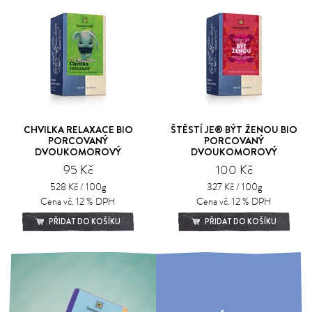
CHVILKA RELAXACE BIO
ŠTĚSTÍ JE® BÝT ŽENOU BIO
PORCOVANÝ
PORCOVANÝ
DVOUKOMOROVÝ
DVOUKOMOROVÝ
95 Kč
100 Kč
528 Kč / 100g
327 Kč / 100g
Cena vč. 12 % DPH
Cena vč. 12 % DPH
PŘIDAT DO KOŠÍKU
PŘIDAT DO KOŠÍKU