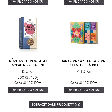
PŘIDAT DO KOŠÍKU
PŘIDAT DO KOŠÍKU
RŮŽE KVĚT (POUPATA)
DÁRKOVÁ KAZETA ČAJOVÁ –
SYPANÁ BIO BALENÍ
ŠTĚSTÍ JE...® BIO
150 Kč
440 Kč
500 Kč / 100g
Cena vč. 12 % DPH
Cena vč. 12 % DPH
PŘIDAT DO KOŠÍKU
PŘIDAT DO KOŠÍKU
ZOBRAZIT DALŠÍ PRODUKTY (73)