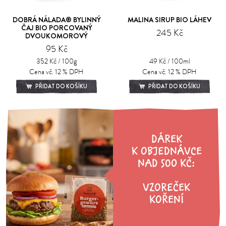
DOBRÁ NÁLADA® BYLINNÝ
MALINA SIRUP BIO LÁHEV
ČAJ BIO PORCOVANÝ
245 Kč
DVOUKOMOROVÝ
95 Kč
352 Kč / 100g
49 Kč / 100ml
Cena vč. 12 % DPH
Cena vč. 12 % DPH
PŘIDAT DO KOŠÍKU
PŘIDAT DO KOŠÍKU
DÁREK
K OBJEDNÁVCE
NAD 500 KČ:
VZOREČEK
KOŘENÍ