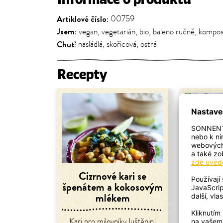
Artiklové číslo:
00759
Jsem:
vegan, vegetarián, bio, baleno ručně, komp
Chuť:
nasládlá, skořicová, ostrá
Recepty
Cizrnové kari se
Krémové 
špenátem a kokosovým
rajč
mlékem
Díky koř
Kari pro milovníky luštěnin!