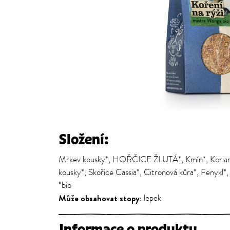
Složení:
Mrkev kousky*, HOŘČICE ŽLUTÁ*, Kmín*, Koriand
kousky*, Skořice Cassia*, Citronová kůra*, Fenykl*,
*bio
Může obsahovat stopy:
lepek
Informace o produktu