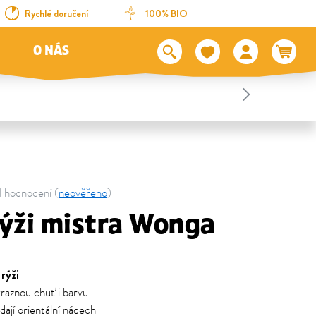
Rychlé doručení
100% BIO
O NÁS
21 hodnocení (
neověřeno
)
rýži mistra Wonga
rýži
raznou chuť i barvu
dají orientální nádech