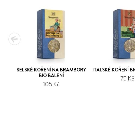
SELSKÉ KOŘENÍ NA BRAMBORY
ITALSKÉ KOŘENÍ B
BIO BALENÍ
75 Kč
105 Kč
1
2
3
4
5