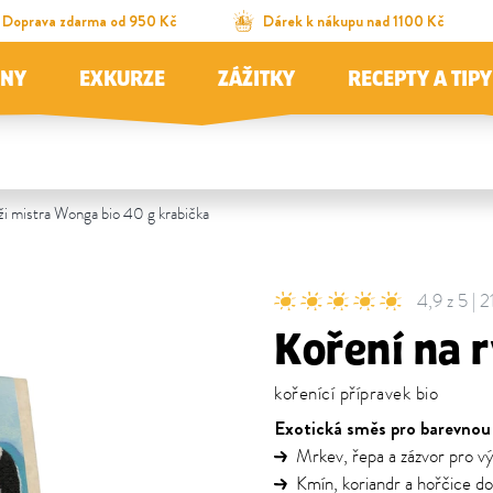
Doprava zdarma od 950 Kč
Dárek k nákupu nad 1100 Kč
JNY
EXKURZE
ZÁŽITKY
RECEPTY A TIPY
ži mistra Wonga bio 40 g krabička
4,9 z 5 | 
Koření na 
kořenící přípravek bio
Exotická směs pro barevnou 
Mrkev, řepa a zázvor pro vý
Kmín, koriandr a hořčice do