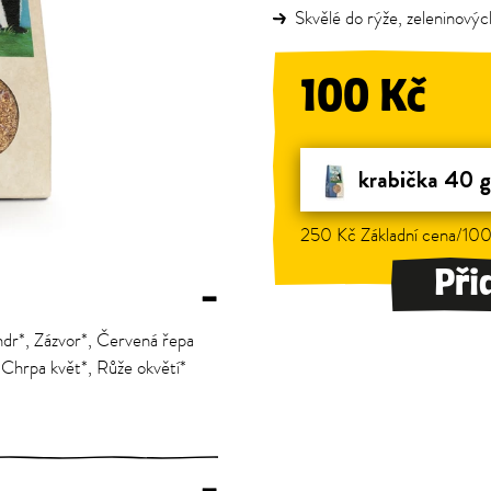
Skvělé do rýže, zeleninových 
100 Kč
krabička 40 g
250 Kč Základní cena/100
Při
–
r*, Zázvor*, Červená řepa
 Chrpa květ*, Růže okvětí*
–