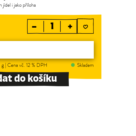
jídel i jako příloha
–
+
 g | Cena vč. 12 % DPH
Skladem
dat do košíku