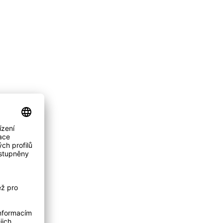
Asijský zelný salát
Kari s mangoldem
..s tofu a Kořením mistra
Zdravá pochoutka s nádechem
Wonga.
exotiky.