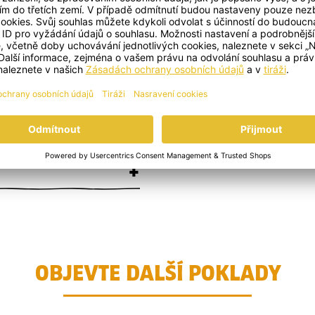
ná po Orientu
+
+
OBJEVTE DALŠÍ POKLADY