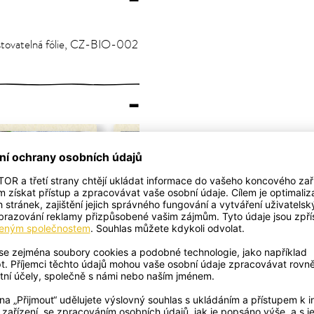
ostovatelná fólie, CZ-BIO-002
–
čočkové kari s
Wongovy rýžové
aty a lilkem
karbanátky
.
ení Garam Masala
S asijským salátkem