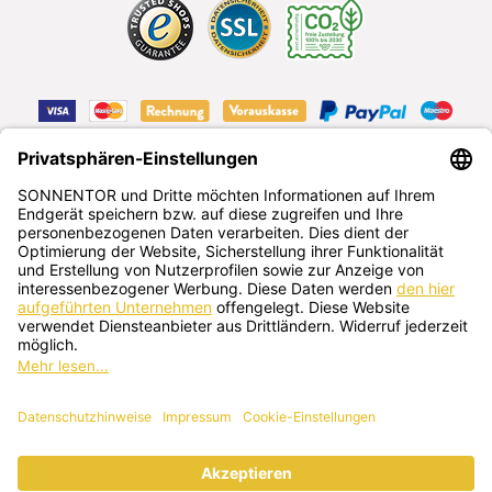
VERTRAG WIDERRUFEN
Deutsch
SONNENTOR Kräuterhandels GMBH
Sprögnitz 10, 3913 Sprögnitz, Österreich
+43 2875/7256
office@sonnentor.at
Schreib uns hier