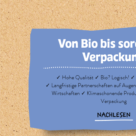
Von Bio bis so
Verpacku
✓ Hohe Qualität ✓ Bio? Logisch! ✓
✓ Langfristige Partnerschaften auf Auge
Wirtschaften ✓ Klimaschonende Prod
Verpackung
NACHLESEN