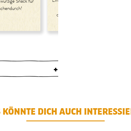
Ein echtes Wohlfühlessen mit
Der
 würzige Snack für
knusprigen Karfiol und
mit
schendurch!
cremiger Bohnencreme!
+
 KÖNNTE DICH AUCH INTERESSI