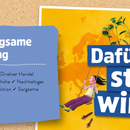
rg­same
ng
 Direkter Handel
nhöhe ✓ Nachhaltiges
uktion ✓ Sorgsame