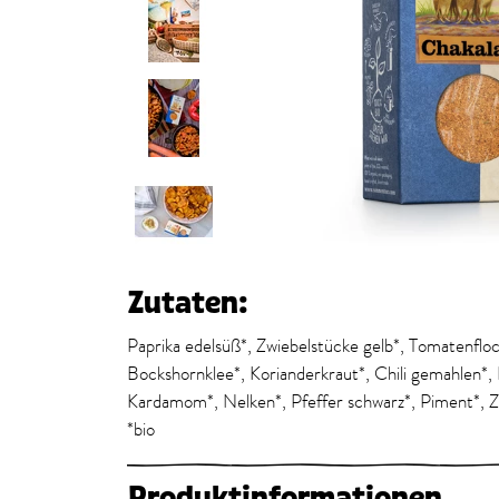
Zutaten:
Paprika edelsüß*, Zwiebelstücke gelb*, Tomatenflo
Bockshornklee*, Korianderkraut*, Chili gemahlen*, 
Kardamom*, Nelken*, Pfeffer schwarz*, Piment*
*bio
Produktinformationen