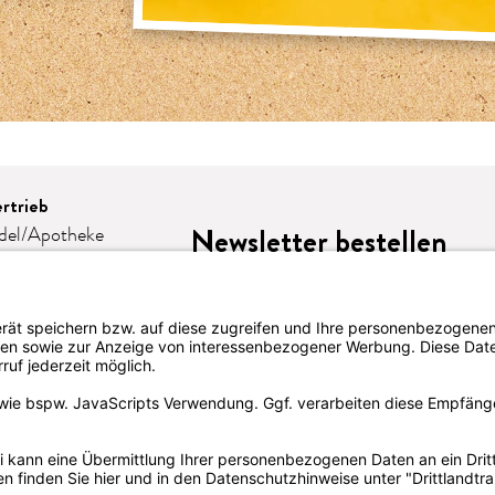
rtrieb
Newsletter bestellen
del/Apotheke
e
omie
eschenke
lattform-
LION
te