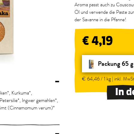
Aroma passt auch zu Couscous
Öl und verwende die Paste z
der Savanne in die Pfanne!
€ 4,19
Packung 65 g
€ 64,46 / 1 kg | inkl. MwSt
–
In 
cken*, Kurkuma*,
Petersilie*, Ingwer gemahlen*,
, Zimt (Cinnamomum verum)*
–