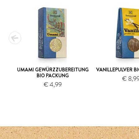
UMAMI GEWÜRZZUBEREITUNG
VANILLEPULVER B
BIO PACKUNG
€ 8,9
€ 4,99
Versand
1
2
3
4
5