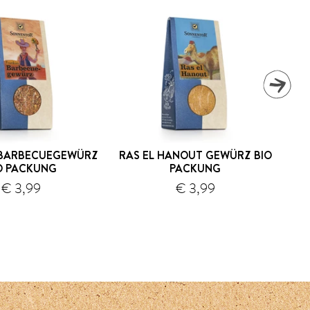
 BARBECUEGEWÜRZ
RAS EL HANOUT GEWÜRZ BIO
O PACKUNG
PACKUNG
G
€ 3,99
€ 3,99
Versand
Versand