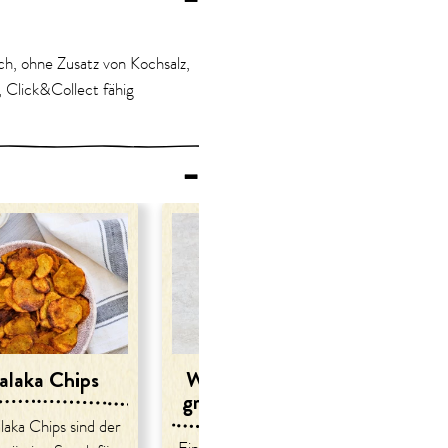
ch, ohne Zusatz von Kochsalz,
 Click&Collect fähig
–
alaka Chips
Würziger Karfiol mit
grüner Bohnencreme
aka Chips sind der