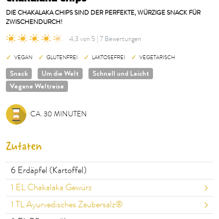
DIE CHAKALAKA CHIPS SIND DER PERFEKTE, WÜRZIGE SNACK FÜR
ZWISCHENDURCH!
4,3 von 5 | 7 Bewertungen
VEGAN
GLUTENFREI
LAKTOSEFREI
VEGETARISCH
Snack
Um die Welt
Schnell und Leicht
Vegane Weltreise
CA. 30 MINUTEN
Zutaten
6
Erdäpfel (Kartoffel)
1
EL Chakalaka Gewürz
1
TL Ayurvedisches Zaubersalz®