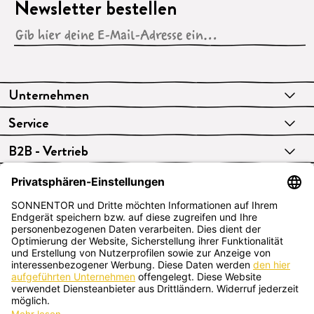
Newsletter bestellen
Unternehmen
Service
B2B - Vertrieb
VERTRAG WIDERRUFEN
Deutsch
SONNENTOR Kräuterhandels GMBH
Sprögnitz 10, 3913 Sprögnitz, Österreich
+43 2875/7256
office@sonnentor.at