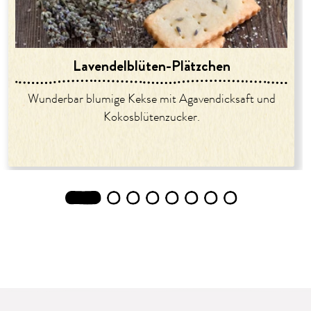
Lavendelblüten-Plätzchen
Wunderbar blumige Kekse mit Agavendicksaft und
Kokosblütenzucker.
1
2
3
4
5
6
7
8