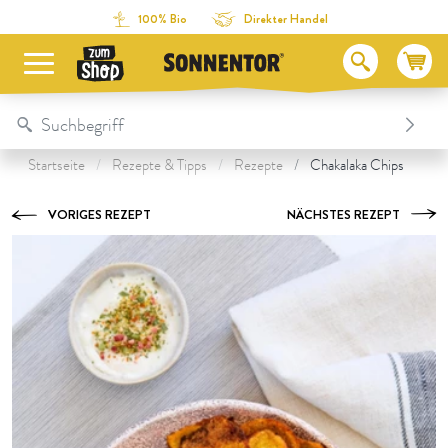
Direkt zum Inhalt
Zum Inhaltsverzeichnis
Direkt zum Menü
Table Of Content
Zubereitung
Unsere Produkte zum Rezept
Das könnte dir auch schmecken:
100% Bio
Direkter Handel
Startseite
Rezepte & Tipps
Rezepte
Chakalaka Chips
VORIGES REZEPT
NÄCHSTES REZEPT