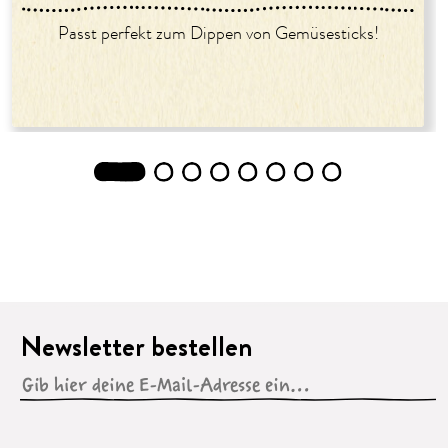
Passt perfekt zum Dippen von Gemüsesticks!
1
2
3
4
5
6
7
8
Newsletter bestellen