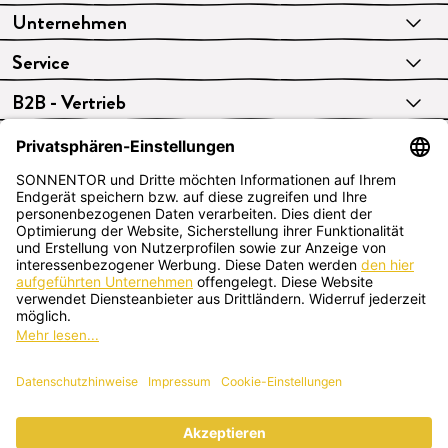
Unternehmen
Service
B2B - Vertrieb
VERTRAG WIDERRUFEN
Deutsch
SONNENTOR Kräuterhandels GMBH
Sprögnitz 10, 3913 Sprögnitz, Österreich
+43 2875/7256
office@sonnentor.at
Schreib uns hier