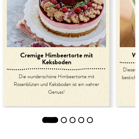
Cremige Himbeertorte mit
Wi
Keksboden
Dieses 
Die wunderschöne Himbeertorte mit
besticht
Rosenblüten und Keksboden ist ein wahrer
Genuss!
1
2
3
4
5