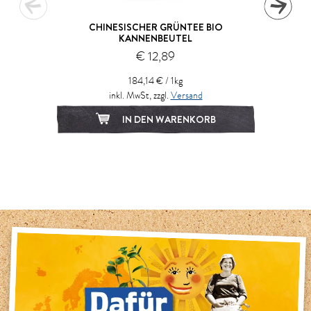
CHINESISCHER GRÜNTEE BIO
KANNENBEUTEL
€ 12,89
184,14 € / 1kg
inkl. MwSt, zzgl.
Versand
IN DEN WARENKORB
1
2
3
4
5
6
7
8
9