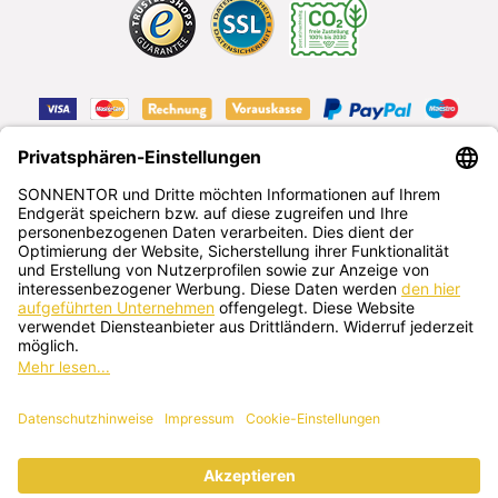
VERTRAG WIDERRUFEN
Deutsch
SONNENTOR Kräuterhandels GMBH
Sprögnitz 10, 3913 Sprögnitz, Österreich
+43 2875/7256
office@sonnentor.at
Schreib uns hier
deine Fragen