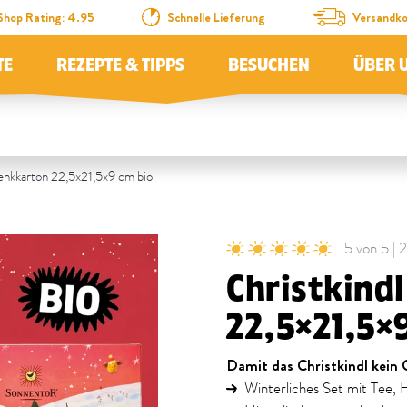
Shop Rating: 4.95
Schnelle Lieferung
Versandko
TE
REZEPTE & TIPPS
BESUCHEN
ÜBER 
enkkarton 22,5x21,5x9 cm bio
5 von 5 |
Christkind
22,5x21,5x
Damit das Christkindl kein 
Winterliches Set mit Tee, 