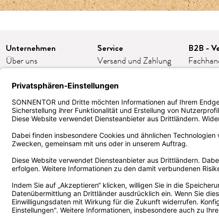
Unternehmen
Service
B2B - Ve
Über uns
Versand und Zahlung
Fachhan
Karriere
FAQ/häufige Fragen
Franchis
Presse
Kontakt
Gastron
Kooperationen
AGB
Firmeng
Impressum
Widerruf/Retoure
Bestellp
Datenschutz
Cookie-Einstellungen
ORDER
Barrierefreiheit
Kund:innen Klub
Zertifika