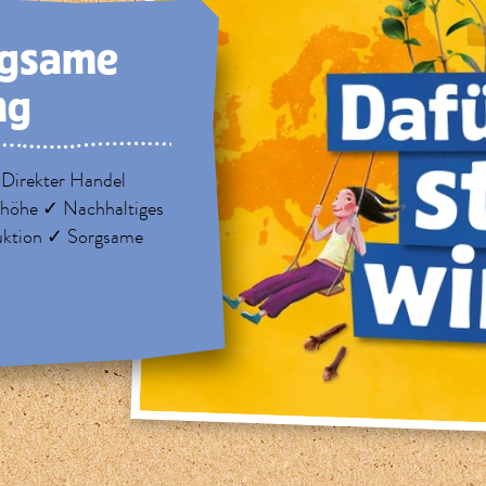
rg­same
ng
 Direkter Handel
nhöhe ✓ Nachhaltiges
uktion ✓ Sorgsame