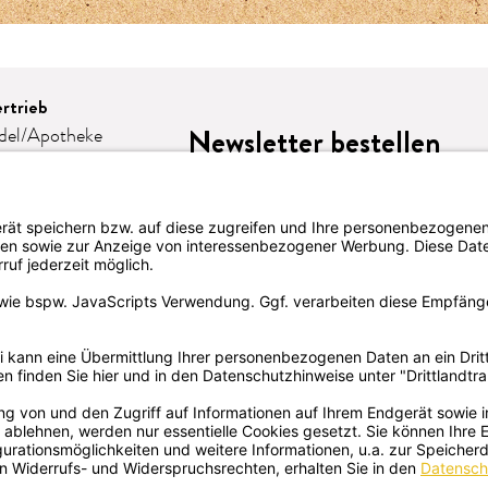
rtrieb
Newsletter bestellen
del/Apotheke
e
omie
eschenke
lattform-
LION
te