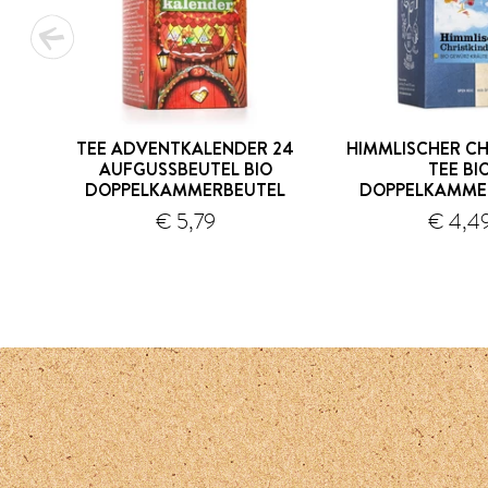
TEE ADVENTKALENDER 24
HIMMLISCHER CH
AUFGUSSBEUTEL BIO
TEE BI
DOPPELKAMMERBEUTEL
DOPPELKAMME
Versand
€ 5,79
€ 4,4
1
2
3
4