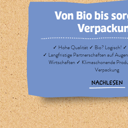
Von Bio bis so
Verpacku
✓ Hohe Qualität ✓ Bio? Logisch! ✓
✓ Langfristige Partnerschaften auf Auge
Wirtschaften ✓ Klimaschonende Prod
Verpackung
NACHLESEN