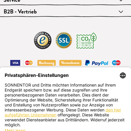
B2B - Vertrieb
VERTRAG WIDERRUFEN
Deutsch
SONNENTOR Kräuterhandels GMBH
Sprögnitz 10, 3913 Sprögnitz, Österreich
+43 2875/7256
office@sonnentor.at