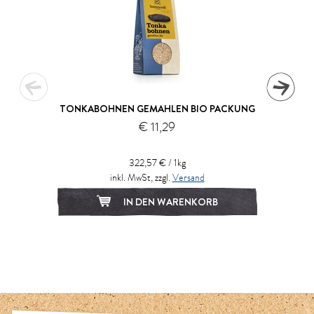
TONKABOHNEN GEMAHLEN BIO PACKUNG
€ 11,29
322,57 € / 1kg
inkl. MwSt, zzgl.
Versand
IN DEN WARENKORB
1
2
3
4
5
6
7
8
9