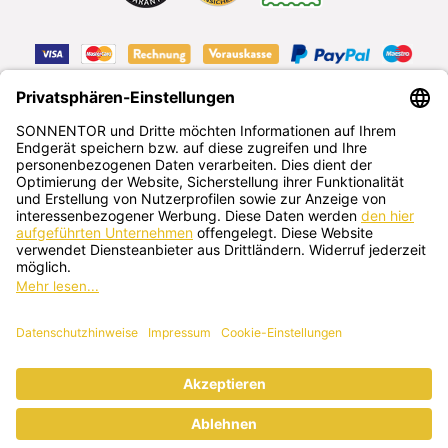
VERTRAG WIDERRUFEN
Deutsch
SONNENTOR Kräuterhandels GMBH
Sprögnitz 10, 3913 Sprögnitz, Österreich
+43 2875/7256
office@sonnentor.at
Schreib uns hier
deine Fragen