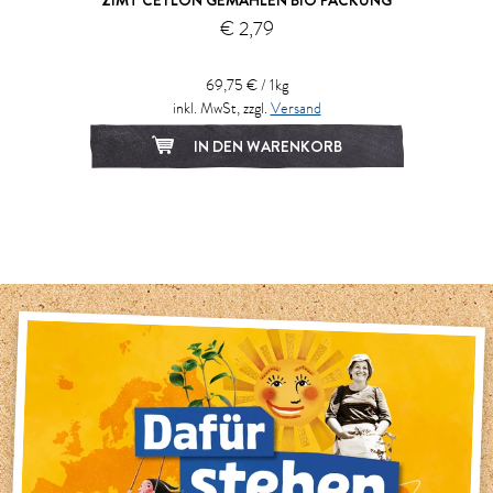
€ 2,79
69,75 € / 1kg
inkl. MwSt, zzgl.
Versand
IN DEN WARENKORB
1
2
3
4
5
6
7
8