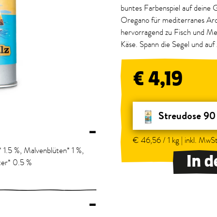
buntes Farbenspiel auf deine 
Oregano für mediterranes Aro
hervorragend zu Fisch und Me
Käse. Spann die Segel und auf
€ 4,19
Streudose 90
–
€ 46,56 / 1 kg | inkl. MwSt
 1.5 %, Malvenblüten* 1 %,
In 
ter* 0.5 %
–