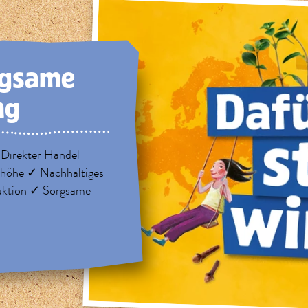
rg­same
ng
 Direkter Handel
nhöhe ✓ Nachhaltiges
uktion ✓ Sorgsame