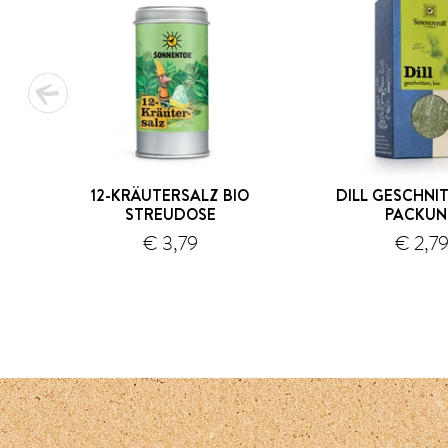
12-KRÄUTERSALZ BIO
DILL GESCHNIT
STREUDOSE
PACKU
€ 3,79
€ 2,7
Versand
1
2
3
4