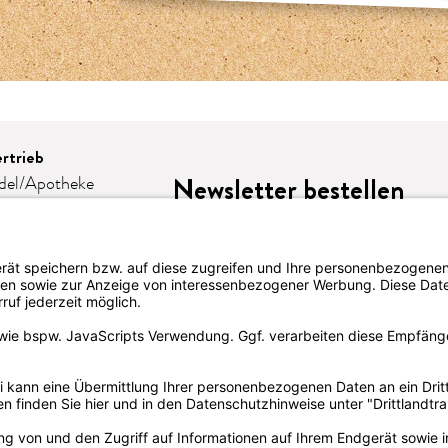
rtrieb
Newsletter bestellen
del/Apotheke
e
omie
eschenke
lattform-
LION
te