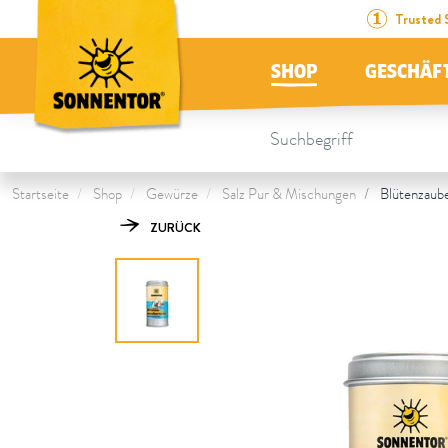
Direkt zum Inhalt
Zum Inhaltsverzeichnis
Direkt zum Menü
Table Of Content
Blütenzaubersalz mediterrane Art
Das könnte Dich auch interessieren
Trusted 
SHOP
GESCHÄF
Startseite
Shop
Gewürze
Salz Pur & Mischungen
Blütenzaube
ZURÜCK