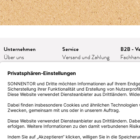
Unternehmen
Service
B2B - Ve
Über uns
Versand und Zahlung
Fachhan
Karriere
FAQ/häufige Fragen
Franchis
Presse
Kontakt
Gastron
Kooperationen
AGB
Firmeng
Impressum
Widerruf/Retoure
Bestellp
Datenschutz
Cookie-Einstellungen
ORDER
Barrierefreiheit
Kund:innen Klub
Zertifika