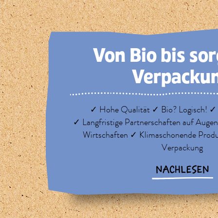
Von Bio bis so
Verpacku
✓ Hohe Qualität ✓ Bio? Logisch! ✓
✓ Langfristige Partnerschaften auf Auge
Wirtschaften ✓ Klimaschonende Prod
Verpackung
NACHLESEN