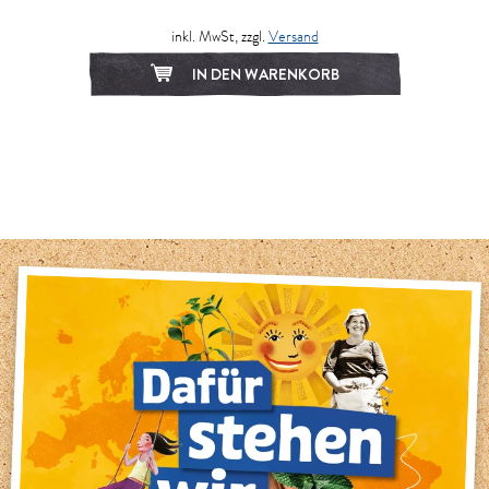
inkl. MwSt, zzgl.
Versand
IN DEN WARENKORB
1
2
3
4
5
6
7
8
9