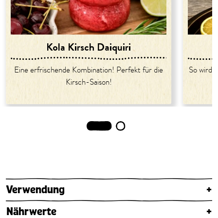
Kola Kirsch Daiquiri
Eine erfrischende Kombination! Perfekt für die
So wird 
Kirsch-Saison!
1
2
Verwendung
+
Nährwerte
+