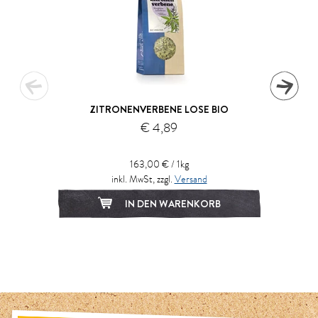
ZITRONENVERBENE LOSE BIO
€ 4,89
163,00 € / 1kg
inkl. MwSt, zzgl.
Versand
IN DEN WARENKORB
1
2
3
4
5
6
7
8
9