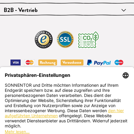
B2B - Vertrieb
VERTRAG WIDERRUFEN
Deutsch
SONNENTOR Kräuterhandels GMBH
Sprögnitz 10, 3913 Sprögnitz, Österreich
+43 2875/7256
office@sonnentor.at