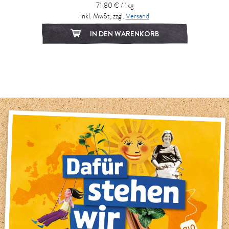
71,80 € / 1kg
inkl. MwSt, zzgl.
Versand
IN DEN WARENKORB
1
2
3
4
5
6
7