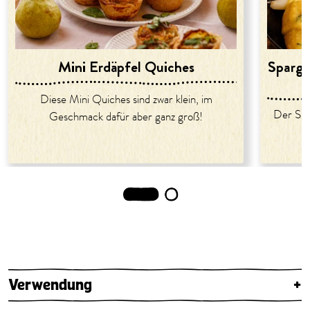
Mini Erdäpfel Quiches
Sparge
Diese Mini Quiches sind zwar klein, im
Der Spar
Geschmack dafür aber ganz groß!
1
2
Verwendung
+