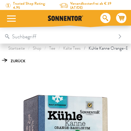
Direkt zum Inhalt
Zum Inhaltsverzeichnis
Direkt zum Menü
Table Of Content
Kühle Kanne Orange-Basilikum Tee
Das könnte Dich auch interessieren
Trusted Shop Rating:
Versandkostenfrei ab € 39
4.95
(AT/DE)
Startseite
Shop
Tee
Kalte Tees
Kühle Kanne Orange-Basi
ZURÜCK