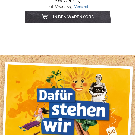
998,57 € / 1kg
inkl. MwSt, zzgl.
Versand
IN DEN WARENKORB
1
2
3
4
5
6
7
8
9