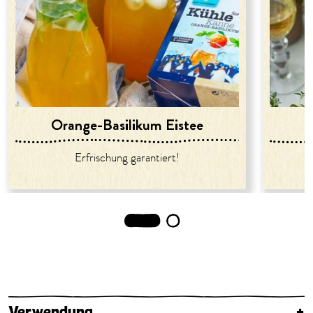
Orange-Basilikum Eistee
Erfrischung garantiert!
1
2
Verwendung
+