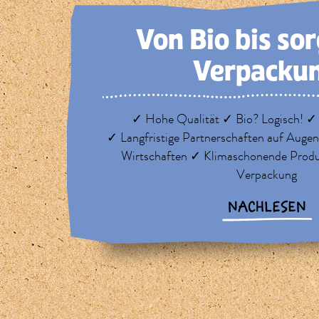
Von Bio bis so
Verpacku
✓ Hohe Qualität ✓ Bio? Logisch! ✓
✓ Langfristige Partnerschaften auf Auge
Wirtschaften ✓ Klimaschonende Prod
Verpackung
NACHLESEN