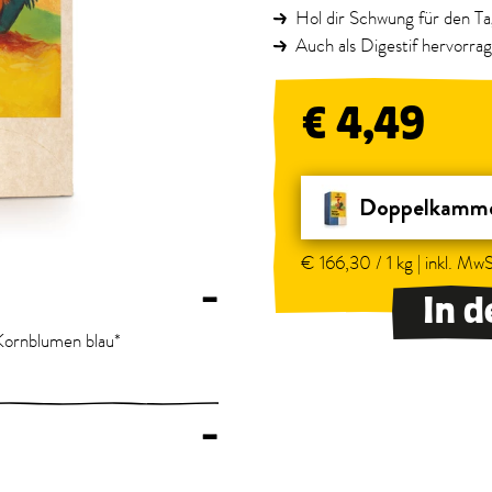
Hol dir Schwung für den Ta
Auch als Digestif hervorra
€ 4,49
Doppelkamme
€ 166,30 / 1 kg | inkl. MwS
–
In 
Kornblumen blau*
–