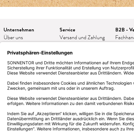
Unternehmen
Service
B2B - Ve
Über uns
Versand und Zahlung
Fachhan
Karriere
FAQ/häufige Fragen
Franchis
Presse
Kontakt
Gastron
Kooperationen
AGB
Firmeng
Impressum
Widerruf/Retoure
Bestellp
Datenschutz
Cookie-Einstellungen
ORDER
Barrierefreiheit
Kund:innen Klub
Zertifika