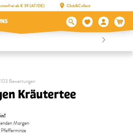
stenfrei ab € 39 (AT/DE)
Click&Collect
UNS
 | 103 Bewertungen
en Kräutertee
in!
erenden Morgen
 Pfefferminze