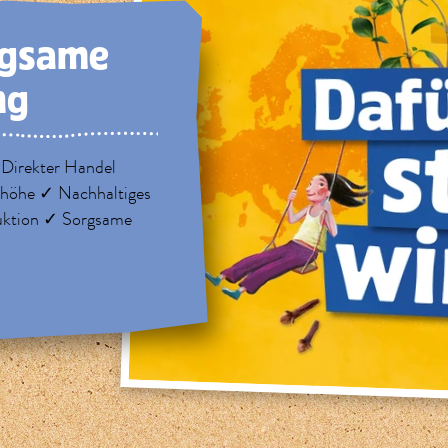
rg­same
ng
 Direkter Handel
nhöhe ✓ Nachhaltiges
uktion ✓ Sorgsame