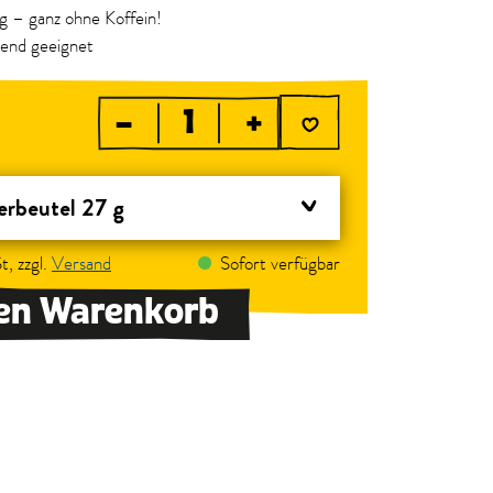
g – ganz ohne Koffein!
gend geeignet
–
+
rbeutel 27 g
t, zzgl.
Versand
Sofort verfügbar
den Warenkorb