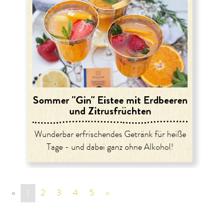
Sommer "Gin" Eistee mit Erdbeeren
und Zitrusfrüchten
Wunderbar erfrischendes Getränk für heiße
Tage - und dabei ganz ohne Alkohol!
«
vorige Seite
1
2
3
4
5
»
nächste Seite