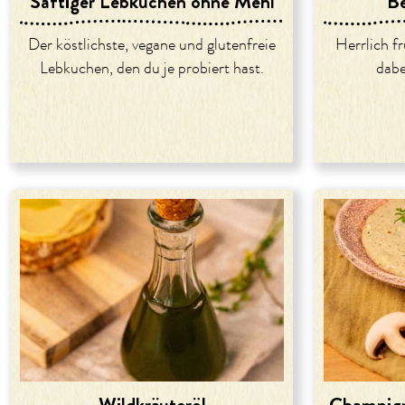
Saftiger Lebkuchen ohne Mehl
Be
Der köstlichste, vegane und glutenfreie
Herrlich f
Lebkuchen, den du je probiert hast.
dabe
Wildkräuteröl
Champign