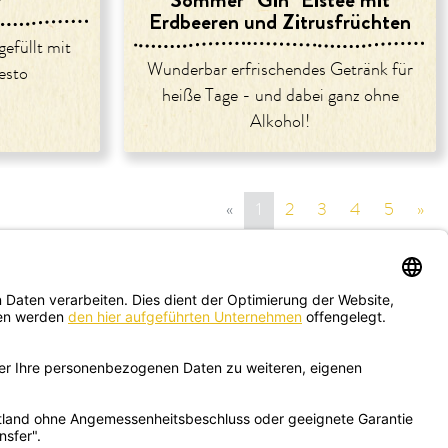
Erdbeeren und Zitrusfrüchten
gefüllt mit
Wunderbar erfrischendes Getränk für
esto
heiße Tage - und dabei ganz ohne
Alkohol!
«
vorige Seite
1
2
3
4
5
»
näc