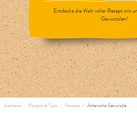
Entdecke die Welt voller Rezept mit u
Gewürzölen!
Startseite
Rezepte & Tipps
Rezepte
Ätherische Gewürzöle