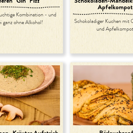
eren "Gin" Fizz
Schokoladen-Mandelk
Apfelkompot
ruchtige Kombination - und
Schokoladiger Kuchen mit 
i ganz ohne Alkohol!
und Apfelkompot
on- Kräuter Aufstrich
Bärlauchzop