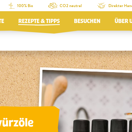
100% Bio
CO2 neutral
Direkter Han
TE
REZEPTE & TIPPS
BESUCHEN
ÜBER 
würzöle