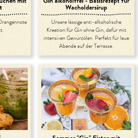
uchen mit
Gin alkoholfrei - Basisrezept für
t
Wacholdersirup
Orangennote
Unsere lässige anti-alkoholische
t.
Kreation für Gin ohne Gin, dafür mit
intensiven Gewürzölen. Perfekt für laue
Abende auf der Terrasse.
f
Sommer "Gin" Eistee mit