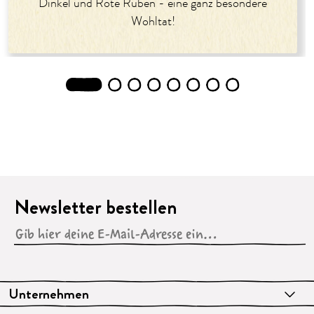
Dinkel und Rote Rüben - eine ganz besondere
Wohltat!
1
2
3
4
5
6
7
8
Newsletter bestellen
Unternehmen