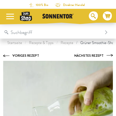
Direkt zum Inhalt
Zum Inhaltsverzeichnis
Direkt zum Menü
Table Of Content
Zubereitung
Das könnte dir auch schmecken:
100% Bio
Direkter Handel
Startseite
Rezepte & Tipps
Rezepte
Grüner Smoothie-Shot 
VORIGES REZEPT
NÄCHSTES REZEPT