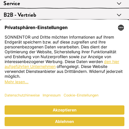
Service
B2B - Vertrieb
VERTRAG WIDERRUFEN
Deutsch
SONNENTOR Kräuterhandels GMBH
Sprögnitz 10, 3913 Sprögnitz, Österreich
+43 2875/7256
office@sonnentor.at
Schreib uns hier
deine Fragen