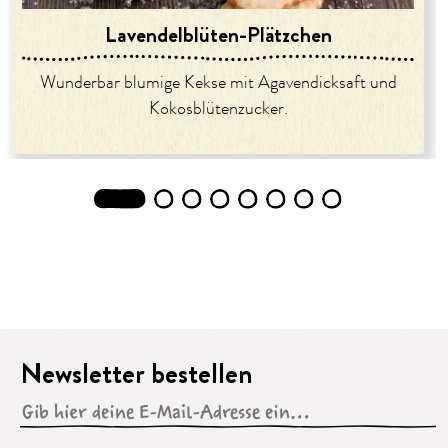
Lavendelblüten-Plätzchen
Wunderbar blumige Kekse mit Agavendicksaft und
Kokosblütenzucker.
1
2
3
4
5
6
7
8
Newsletter bestellen