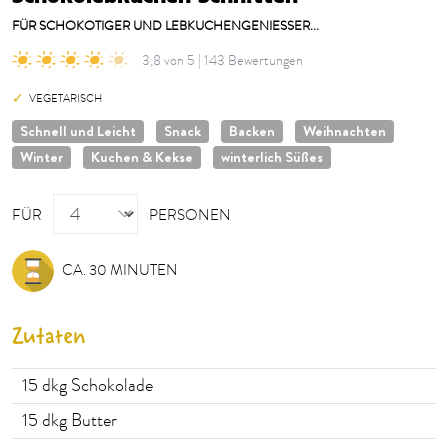
FÜR SCHOKOTIGER UND LEBKUCHENGENIESSER...
3,8 von 5 | 143 Bewertungen
VEGETARISCH
Schnell und Leicht
Snack
Backen
Weihnachten
Winter
Kuchen & Kekse
winterlich Süßes
PERSONEN
FÜR
PERSONEN
CA. 30 MINUTEN
Zutaten
15
dkg Schokolade
15
dkg Butter