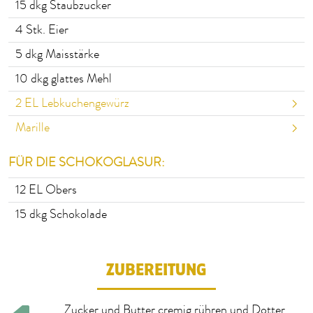
15
dkg Staubzucker
4
Stk. Eier
5
dkg Maisstärke
10
dkg glattes Mehl
2
EL Lebkuchengewürz
Marille
FÜR DIE SCHOKOGLASUR:
12
EL Obers
15
dkg Schokolade
ZUBEREITUNG
Zucker und Butter cremig rühren und Dotter