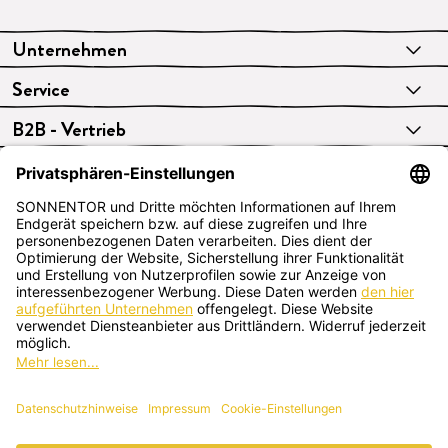
Unternehmen
Service
B2B - Vertrieb
VERTRAG WIDERRUFEN
Deutsch
SONNENTOR Kräuterhandels GMBH
Sprögnitz 10, 3913 Sprögnitz, Österreich
+43 2875/7256
office@sonnentor.at