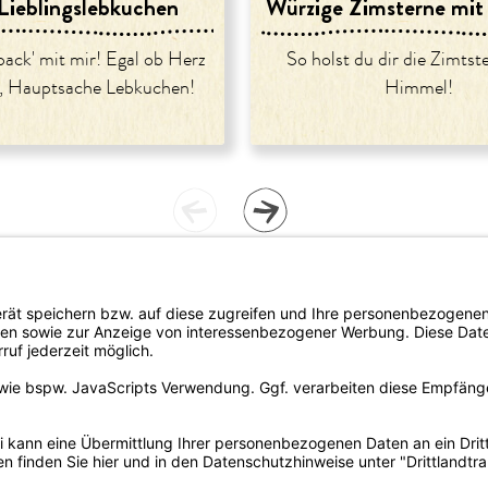
ieblingslebkuchen
Würzige Zimsterne mit
back' mit mir! Egal ob Herz
So holst du dir die Zimts
n, Hauptsache Lebkuchen!
Himmel!
rtrieb
Newsletter bestellen
del/Apotheke
omie
lattform-
LION
eschenke