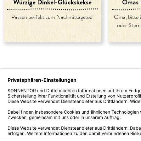
Würzige Dinkel-Glückskekse
Omas L
Passen perfekt zum Nachmittagstee!
Oma, bitte 
oder Ster
Unternehmen
Service
B2B - Ve
Über uns
Versand und Zahlung
Fachhan
Karriere
FAQ/häufige Fragen
Gastron
Presse
Kontakt
Bestellp
Kooperationen
AGB
ORDER
Impressum
Widerruf/Retoure
Firmeng