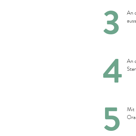
An 
auss
An d
Ster
Mit 
Oran