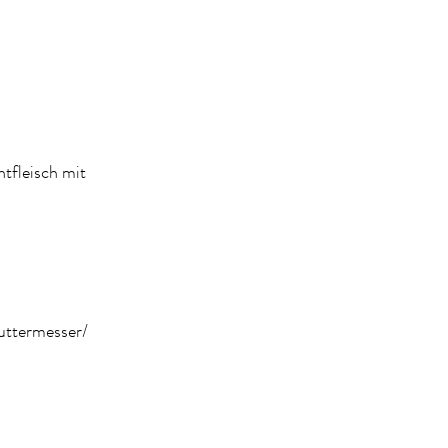
tfleisch mit
uttermesser/