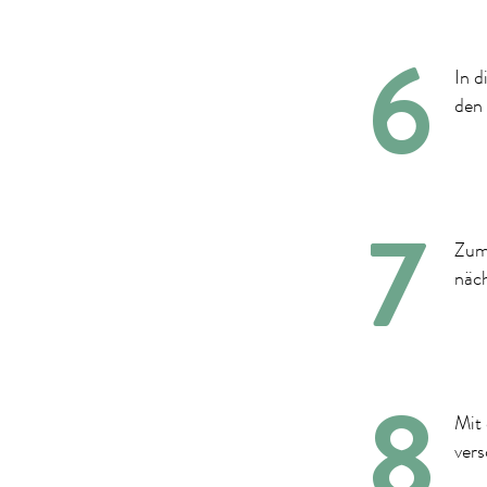
In d
den
Zum
näch
Mit 
ver