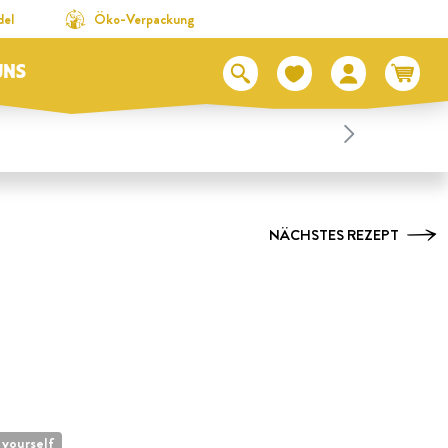
del
Öko-Verpackung
UNS
NÄCHSTES REZEPT
 yourself