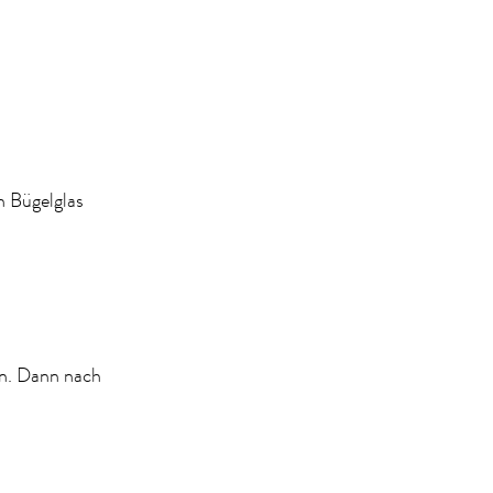
n Bügelglas
en. Dann nach
.