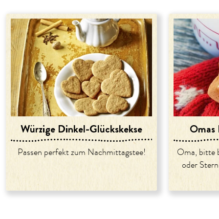
Würzige Dinkel-Glückskekse
Omas L
Passen perfekt zum Nachmittagstee!
Oma, bitte 
oder Ster