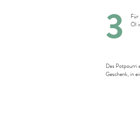
Für 
Öl i
Das Potpourri e
Geschenk, in e