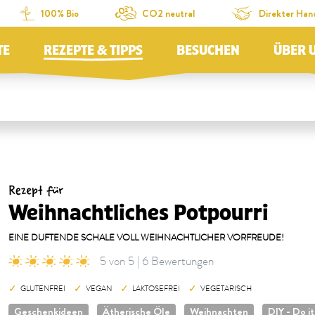
100% Bio
CO2 neutral
Direkter Han
TE
REZEPTE & TIPPS
BESUCHEN
ÜBER 
Rezept für
Weihnachtliches Potpourri
EINE DUFTENDE SCHALE VOLL WEIHNACHTLICHER VORFREUDE!
5 von 5 | 6 Bewertungen
GLUTENFREI
VEGAN
LAKTOSEFREI
VEGETARISCH
Geschenkideen
Ätherische Öle
Weihnachten
DIY - Do it