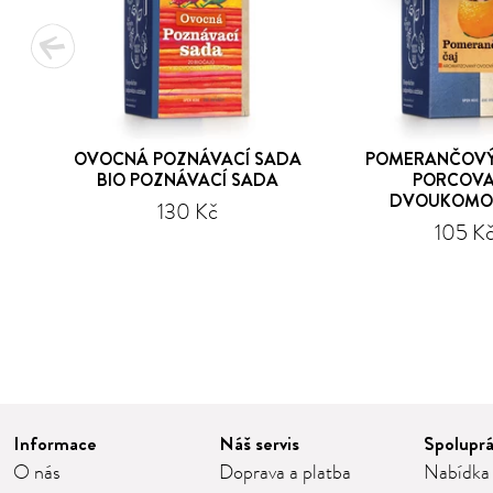
OVOCNÁ POZNÁVACÍ SADA
POMERANČOVÝ 
BIO POZNÁVACÍ SADA
PORCOV
DVOUKOMO
130 Kč
105 K
1
2
3
4
5
Informace
Náš servis
Spolupr
O nás
Doprava a platba
Nabídka