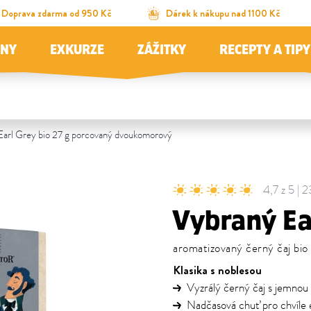
Doprava zdarma od 950 Kč
Dárek k nákupu nad 1100 Kč
JNY
EXKURZE
ZÁŽITKY
RECEPTY A TIPY
arl Grey bio 27 g porcovaný dvoukomorový
4,7 z 5 | 
Vybraný Ea
aromatizovaný černý čaj bio 
Klasika s noblesou
Vyzrálý černý čaj s jemnou
Nadčasová chuť pro chvíle 