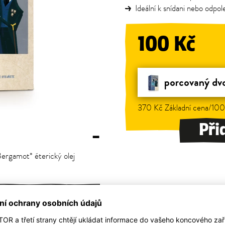
Ideální k snídani nebo odpol
100 Kč
porcovaný dv
370 Kč Základní cena/100
Při
–
ergamot* éterický olej
–