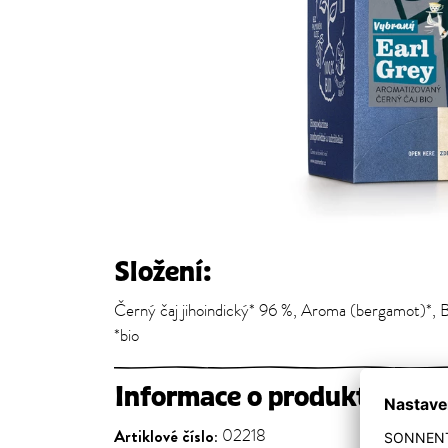
Složení:
Černý čaj jihoindický* 96 %, Aroma (bergamot)*, B
*bio
Informace o produktu
Artiklové číslo:
02218