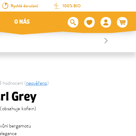
Rychlé doručení
100% BIO
O NÁS
23 hodnocení (
neověřeno
)
rl Grey
(obsahuje kofein)
 vůní bergamotu
elegance