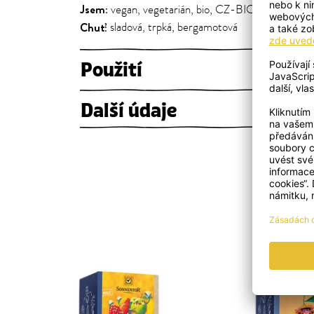
Jsem:
vegan, vegetarián, bio, CZ-BIO-002
Chuť:
sladová, trpká, bergamotová
Použití
Další údaje