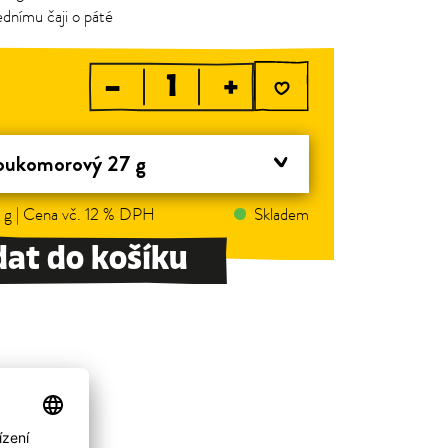
ednímu čaji o páté
–
+
oukomorový 27 g
 g | Cena vč. 12 % DPH
Skladem
dat do košíku