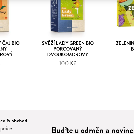
ČAJ BIO
SVĚŽÍ LADY GREEN BIO
ZELENI
ANÝ
PORCOVANÝ
B
ROVÝ
DVOUKOMOROVÝ
č
100 Kč
áce & obchod
Buďte u odměn a novinek
 práce