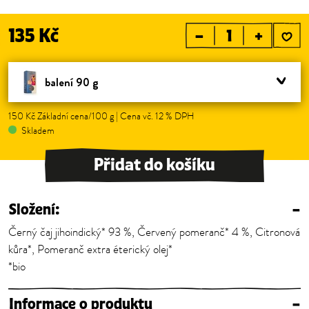
135 Kč
–
+
balení 90 g
150 Kč Základní cena/100 g | Cena vč. 12 % DPH
Skladem
Přidat do košíku
Složení:
–
Černý čaj jihoindický* 93 %, Červený pomeranč* 4 %, Citronová
kůra*, Pomeranč extra éterický olej*
*bio
Informace o produktu
–