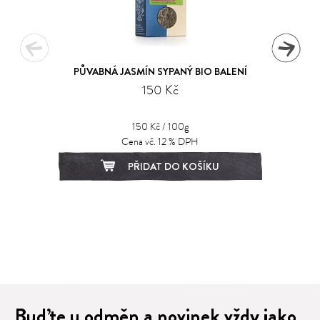
PŮVABNÁ JASMÍN SYPANÝ BIO BALENÍ
150 Kč
150 Kč / 100g
Cena vč. 12 % DPH
PŘIDAT DO KOŠÍKU
1
2
3
4
5
6
7
8
9
Buďte u odměn a novinek vždy jako