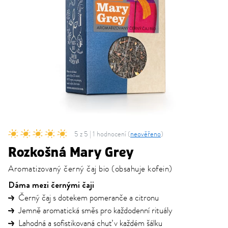
5 z 5 | 1 hodnocení (
neověřeno
)
Rozkošná Mary Grey
Aromatizovaný černý čaj bio (obsahuje kofein)
Dáma mezi černými čaji
Černý čaj s dotekem pomeranče a citronu
Jemně aromatická směs pro každodenní rituály
Lahodná a sofistikovaná chuť v každém šálku