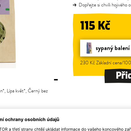
Dopřejte si chvíli hojivého 
115 Kč
sypaný balení
230 Kč Základní cena/100
Při
–
n*, Lípa květ*, Černý bez
–