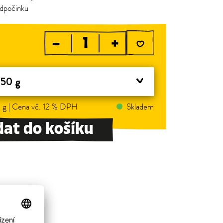
odpočinku
–
+
 50 g
 g | Cena vč. 12 % DPH
Skladem
dat do košíku