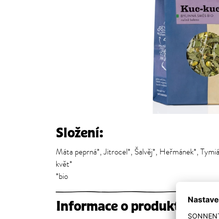
Složení:
Máta peprná*, Jitrocel*, Šalvěj*, Heřmánek*, Tymiá
květ*
*bio
Informace o produktu