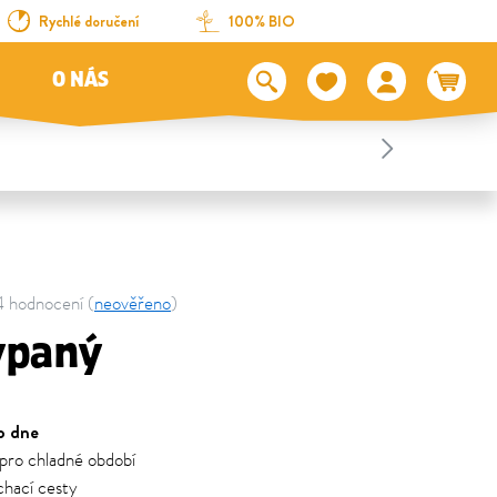
Rychlé doručení
100% BIO
O NÁS
14 hodnocení (
neověřeno
)
ypaný
o dne
pro chladné období
chací cesty