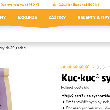
Doprava zdarma od 950 Kč
Dárek k nákupu nad 1100 Kč
JNY
EXKURZE
ZÁŽITKY
RECEPTY A TIPY
ný bio 50 g balení
4,8 z 5 | 
Kuc-kuc® s
bylinná směs bio
Hřejivý parťák do sychravéh
Směs osvědčených bylinek 
Pohlazení pro vaši mysl i dý