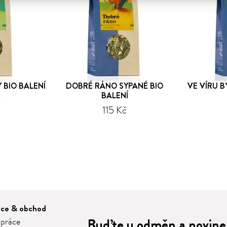
 BIO BALENÍ
DOBRÉ RÁNO SYPANÉ BIO
VE VÍRU B
BALENÍ
č
115 Kč
áce & obchod
Buďte u odměn a novinek
 práce