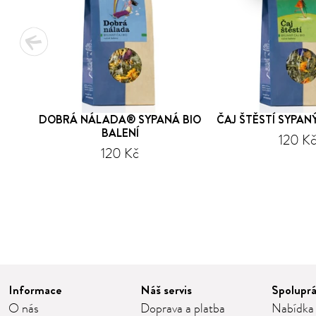
DOBRÁ NÁLADA® SYPANÁ BIO
ČAJ ŠTĚSTÍ SYPANÝ
BALENÍ
120 K
120 Kč
1
2
3
4
5
Informace
Náš servis
Spolupr
O nás
Doprava a platba
Nabídka