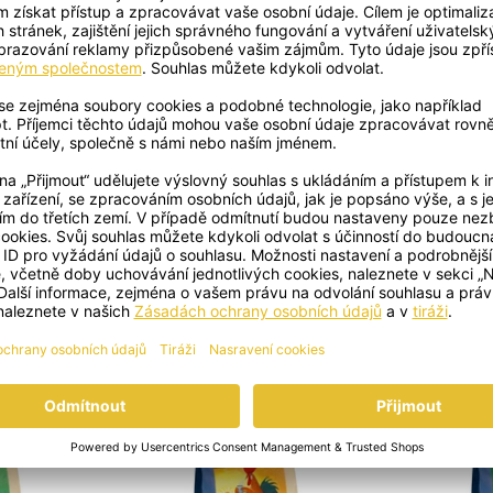
ostovatelná fólie, CZ-BIO-002
+
+
OBJEVTE DALŠÍ POKLADY