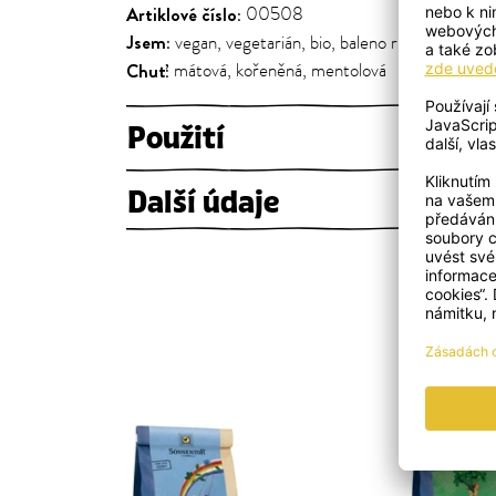
Artiklové číslo:
00508
Jsem:
vegan, vegetarián, bio, baleno ručně, komp
Chuť:
mátová, kořeněná, mentolová
Použití
Další údaje