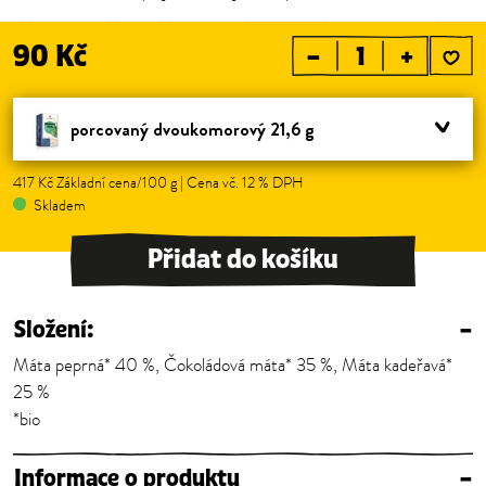
90 Kč
–
+
porcovaný dvoukomorový 21,6 g
417 Kč Základní cena/100 g | Cena vč. 12 % DPH
Skladem
Přidat do košíku
Složení:
–
Máta peprná* 40 %, Čokoládová máta* 35 %, Máta kadeřavá*
25 %
*bio
Informace o produktu
–