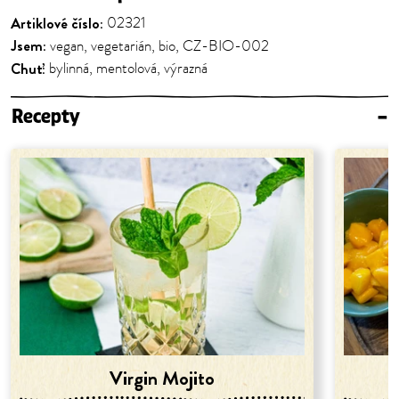
Artiklové číslo:
02321
Jsem:
vegan, vegetarián, bio, CZ-BIO-002
Chuť:
bylinná, mentolová, výrazná
Recepty
–
Virgin Mojito