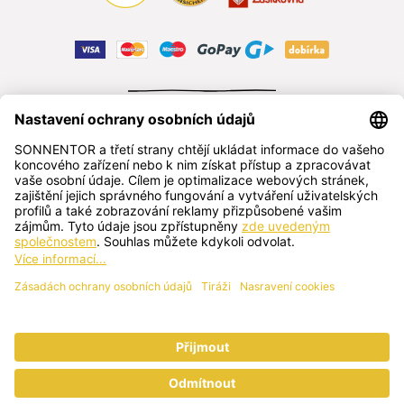
ODSTOUPIT OD SMLOUVY
čeština
SONNENTOR s.r.o.
Příhon 943, 696 15 Čejkovice, Česká republika
+420 518 362 687
sonnentor@sonnentor.cz
Kontaktujte nás