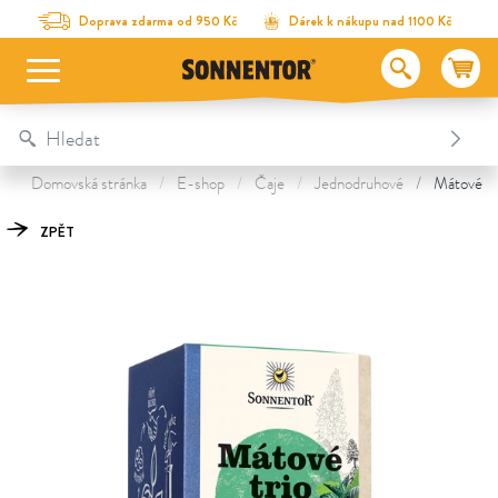
Na obsah stránky
Na seznam obsahu
Na menu
Table Of Content
Mátové trio
Objevte další poklady
Doprava zdarma od 950 Kč
Dárek k nákupu nad 1100 Kč
Domovská stránka
E-shop
Čaje
Jednodruhové
Mátové tr
ZPĚT