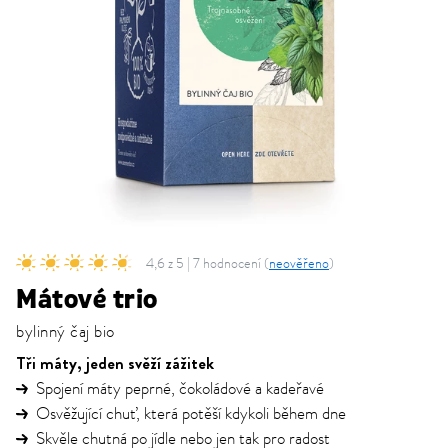
4,6 z 5 | 7 hodnocení (
neověřeno
)
Mátové trio
bylinný čaj bio
Tři máty, jeden svěží zážitek
Spojení máty peprné, čokoládové a kadeřavé
Osvěžující chuť, která potěší kdykoli během dne
Skvěle chutná po jídle nebo jen tak pro radost