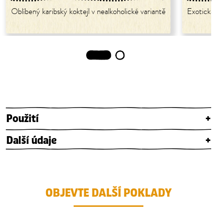
Oblíbený karibský koktejl v nealkoholické variantě
Exotická 
1
2
Použití
+
Další údaje
+
OBJEVTE DALŠÍ POKLADY