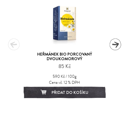
HEŘMÁNEK BIO PORCOVANÝ
DVOUKOMOROVÝ
85 Kč
590 Kč / 100g
Cena vč. 12 % DPH
PŘIDAT DO KOŠÍKU
1
2
3
4
5
6
7
8
9