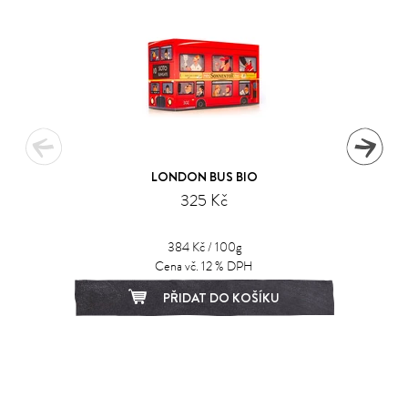
LONDON BUS BIO
325 Kč
384 Kč / 100g
Cena vč. 12 % DPH
PŘIDAT DO KOŠÍKU
1
2
3
4
5
6
7
8
9