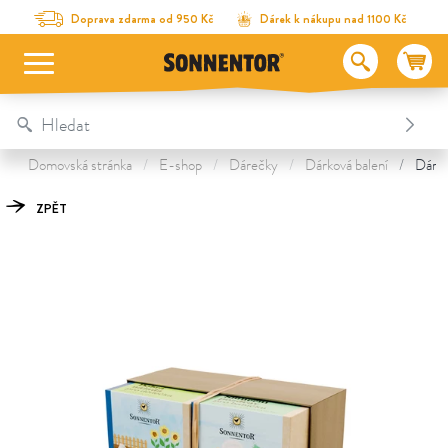
Na obsah stránky
Na seznam obsahu
Na menu
Table Of Content
Dárkové balení 2 čajů – Pro prarodiče
Objevte další poklady
Doprava zdarma od 950 Kč
Dárek k nákupu nad 1100 Kč
Domovská stránka
E-shop
Dárečky
Dárková balení
Dárko
ZPĚT