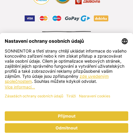
ODSTOUPIT OD SMLOUVY
čeština
SONNENTOR s.r.o.
Příhon 943, 696 15 Čejkovice, Česká republika
+420 518 362 687
sonnentor@sonnentor.cz
Kontaktujte nás