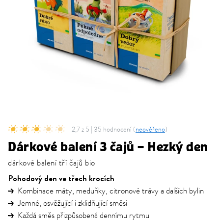
2,7 z 5 | 35 hodnocení (
neověřeno
)
Dárkové balení 3 čajů – Hezký den
dárkové balení tří čajů bio
Pohodový den ve třech krocích
Kombinace máty, meduňky, citronové trávy a dalších bylin
Jemné, osvěžující i zklidňující směsi
Každá směs přizpůsobená dennímu rytmu