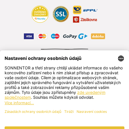
ODSTOUPIT OD SMLOUVY
čeština
SONNENTOR s.r.o.
Příhon 943, 696 15 Čejkovice, Česká republika
+420 518 362 687
sonnentor@sonnentor.cz