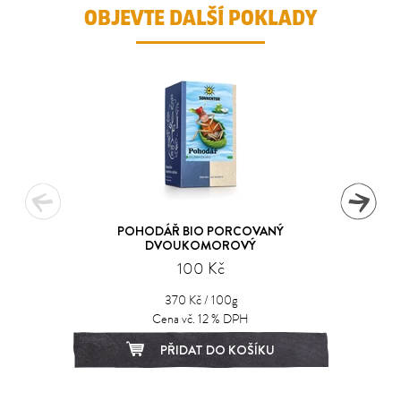
OBJEVTE DALŠÍ POKLADY
POHODÁŘ BIO PORCOVANÝ
DVOUKOMOROVÝ
100 Kč
370 Kč / 100g
Cena vč. 12 % DPH
PŘIDAT DO KOŠÍKU
1
2
3
4
5
6
7
8
9