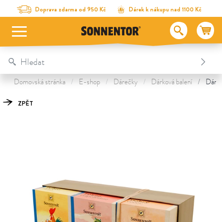
Na obsah stránky
Na seznam obsahu
Na menu
Table Of Content
Dárkové balení 3 čajů – Hezký den
Objevte další poklady
Doprava zdarma od 950 Kč
Dárek k nákupu nad 1100 Kč
Domovská stránka
E-shop
Dárečky
Dárková balení
Dárko
ZPĚT