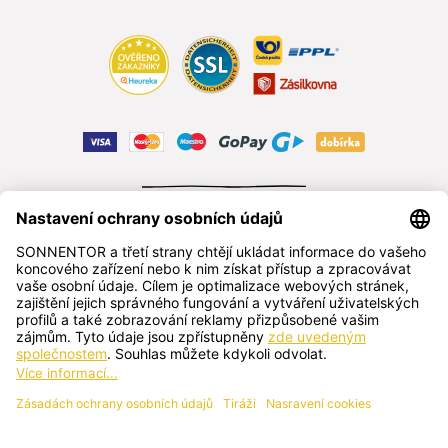
ODSTOUPIT OD SMLOUVY
čeština
SONNENTOR s.r.o.
Příhon 943, 696 15 Čejkovice, Česká republika
+420 518 362 687
sonnentor@sonnentor.cz