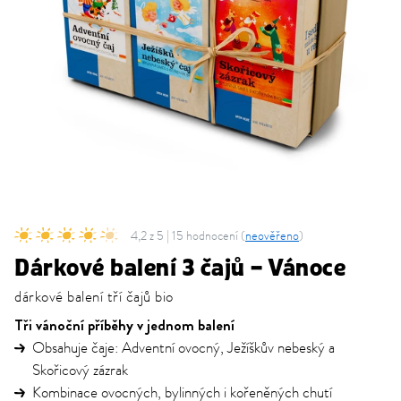
4,2 z 5 | 15 hodnocení (
neověřeno
)
Dárkové balení 3 čajů – Vánoce
dárkové balení tří čajů bio
Tři vánoční příběhy v jednom balení
Obsahuje čaje: Adventní ovocný, Ježíškův nebeský a
Skořicový zázrak
Kombinace ovocných, bylinných i kořeněných chutí