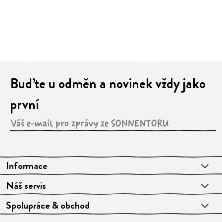
1
2
3
4
5
6
7
8
9
Buďte u odměn a novinek vždy jako
první
Informace
Náš servis
Spolupráce & obchod