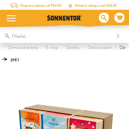
Na obsah stránky
Na seznam obsahu
Na menu
Table Of Content
Dárkové balení 3 čajů – Vánoce
Objevte další poklady
Doprava zdarma od 950 Kč
Dárek k nákupu nad 1100 Kč
Domovská stránka
E-shop
Dárečky
Dárková balení
Dárko
ZPĚT