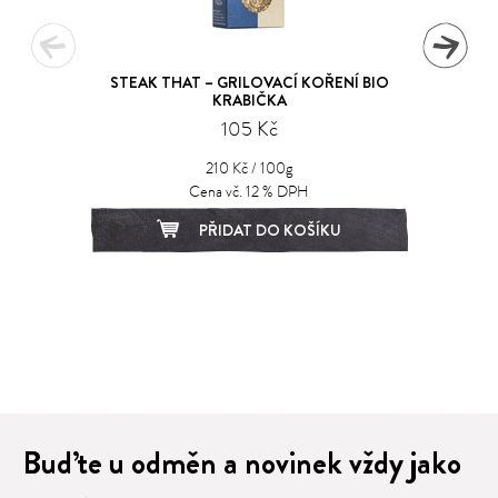
STEAK THAT – GRILOVACÍ KOŘENÍ BIO
KRABIČKA
105 Kč
210 Kč / 100g
Cena vč. 12 % DPH
PŘIDAT DO KOŠÍKU
1
2
3
4
5
6
7
8
Buďte u odměn a novinek vždy jako