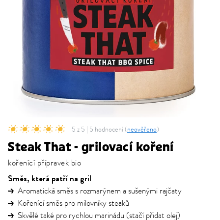
5 z 5 | 5 hodnocení (
neověřeno
)
Steak That - grilovací koření
kořenící přípravek bio
Směs, která patří na gril
Aromatická směs s rozmarýnem a sušenými rajčaty
Kořenící směs pro milovníky steaků
Skvělé také pro rychlou marinádu (stačí přidat olej)