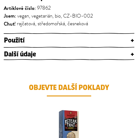
Artiklové číslo:
97862
Jsem:
vegan, vegetarián, bio, CZ-BIO-002
Chuť:
rajčatová, středomořská, česneková
Použití
+
Další údaje
+
OBJEVTE DALŠÍ POKLADY