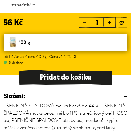
pomazánkám
56 Kč
–
+
100 g
56 Kč Základní cena/100 g | Cena vč. 12 % DPH
Skladem
Přidat do košíku
Složení:
–
PŠENIČNÁ ŠPALDOVÁ mouka hladká bio 44 %, PŠENIČNÁ
ŠPALDOVÁ mouka celozrnná bio 11 %, slunečnicový olej HOSO
bio, PŠENIČNÉ ŠPALDOVÉ otruby bio, mořská sůl, kypřicí
prášek z vinného kamene (kukuřičný škrob bio, kypřicí látky: