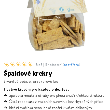
5 z 5 | 11 hodnocení (
neověřeno
)
Špaldové krekry
trvanlivé pečivo, crackerové bio
Poctivé křupání pro každou příležitost
Špaldová mouka a otruby pro plnou chuť i křehkou strukturu
Čistá receptura z kvalitních surovin a bez zbytečných přísad
Ideální svačinka nebo lehké zobání k vašim oblíbeným