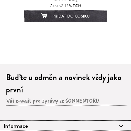
Cena vč. 12 % DPH
PŘIDAT DO KOŠÍKU
1
2
3
4
5
6
7
8
9
Buďte u odměn a novinek vždy jako
první
Informace