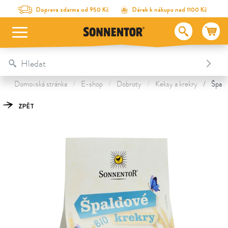
Na obsah stránky
Na seznam obsahu
Na menu
Table Of Content
Špaldové krekry
Objevte další poklady
Doprava zdarma od 950 Kč
Dárek k nákupu nad 1100 Kč
Domovská stránka
E-shop
Dobroty
Keksy a krekry
Špald
ZPĚT