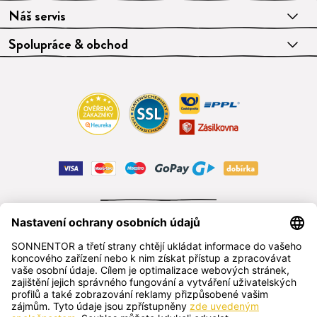
Náš servis
Spolupráce & obchod
ODSTOUPIT OD SMLOUVY
čeština
SONNENTOR s.r.o.
Příhon 943, 696 15 Čejkovice, Česká republika