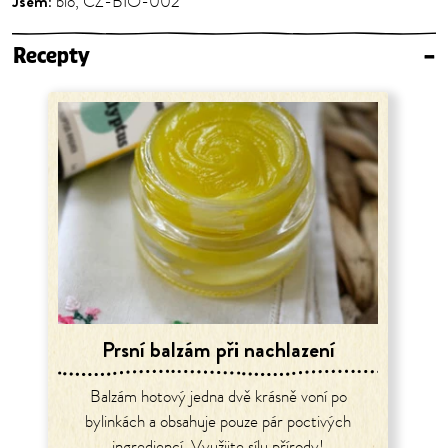
Jsem:
bio, CZ-BIO-002
Recepty
–
Prsní balzám při nachlazení
Balzám hotový jedna dvě krásně voní po
bylinkách a obsahuje pouze pár poctivých
ingrediencí. Využijte sílu přírody!