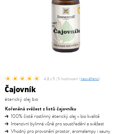
4,8 z 5 | 5 hodnocení (
neověřeno
)
Čajovník
éterický olej bio
Kořeněná svěžest z listů čajovníku
100% čistě rostlinný éterický olej v bio kvalitě
Intenzivní bylinná vůně pro soustředění a svěžest
Vhodný pro provonění prostor, aromalampy i sauny