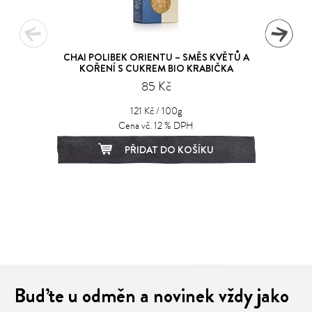
CHAI POLIBEK ORIENTU – SMĚS KVĚTŮ A
KOŘENÍ S CUKREM BIO KRABIČKA
85 Kč
121 Kč / 100g
Cena vč. 12 % DPH
PŘIDAT DO KOŠÍKU
1
2
3
4
5
6
7
8
9
Buďte u odměn a novinek vždy jako