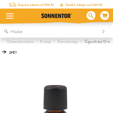
Na obsah stránky
Na seznam obsahu
Na menu
Table Of Content
Čajovník
Objevte další poklady
Doprava zdarma od 950 Kč
Dárek k nákupu nad 1100 Kč
Domovská stránka
E-shop
Éterické oleje
Čajovník bio 10 ml
ZPĚT