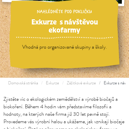
NAHLÉDNĚTE POD POKLIČKU
Exkurze s návštěvou
ekofarmy
Vhodná pro organizované skupiny a školy.
Domovská stránka
Exkurze
Zážitkové exkurze
Exkurze s návš
Zjistěte víc o ekologickém zemědělství a výrobě biočajů a
biokoření. Během 4 hodin vám představíme filozofii a
hodnoty, na kterých naše firma již 30 let pevně stojí.
Provedeme vás výrobní halou a ukážeme, jak vznikají biočaje