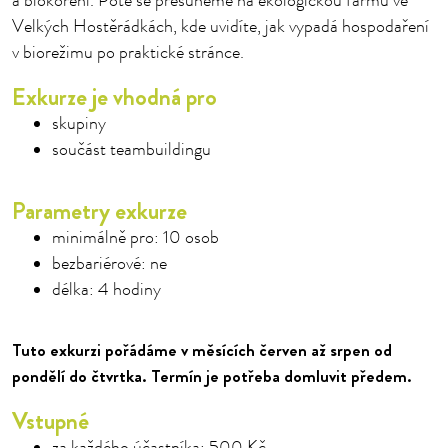
a biokoření. Poté se přesuneme na ekologickou farmu ve
Velkých Hostěrádkách, kde uvidíte, jak vypadá hospodaření
v biorežimu po praktické stránce.
Exkurze je vhodná pro
skupiny
součást teambuildingu
Parametry exkurze
minimálně pro: 10 osob
bezbariérové: ne
délka: 4 hodiny
Tuto exkurzi pořádáme v měsících červen až srpen od
pondělí do čtvrtka. Termín je potřeba domluvit předem.
Vstupné