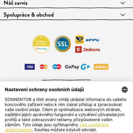
Náš servis
Spolupráce & obchod
ODSTOUPIT OD SMLOUVY
čeština
SONNENTOR s.r.o.
Příhon 943, 696 15 Čejkovice, Česká republika
+420 518 362 687
sonnentor@sonnentor.cz