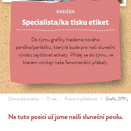
KARIÉRA
Specialista/ka tisku etiket
Do týmu grafiky hledáme nového
parťáka/parťačku, který/á bude pro naši sluneční
výrobu zajišťovat etikety. Přidej se do týmu, ve
kterém vznikají naše fenomenální přebaly.
Domovská stránka
O nás
Pracovní příležitosti
Grafik, DTP pr
Na tuto pozici už jsme našli sluneční posilu.