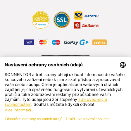
ODSTOUPIT OD SMLOUVY
čeština
SONNENTOR s.r.o.
Příhon 943, 696 15 Čejkovice, Česká republika
+420 518 362 687
sonnentor@sonnentor.cz