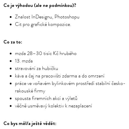
Co je výhodou (ale ne podmínkou)?
Znalost InDesignu, Photoshopu
Cit pro grafické kompozice.
Co za to:
mzda 28–30 tisíc Kč hrubého
13. mzda
stravování za hubičku
káva a čaj na pracovišti zdarma a do omrzení
práce ve voňavém bylinkovém prostředí stabilní česko-
rakouské firmy
spousta firemních akcí a výletů
věčně usměvavý kolektiv k nezaplacení
Co bys měl/a ještě vědět: