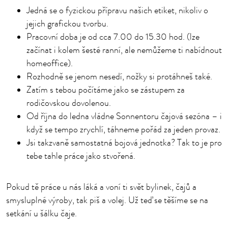
Jedná se o fyzickou přípravu našich etiket, nikoliv o
jejich grafickou tvorbu.
Pracovní doba je od cca 7.00 do 15.30 hod. (lze
začínat i kolem šesté ranní, ale nemůžeme ti nabídnout
homeoffice).
Rozhodně se jenom nesedí, nožky si protáhneš také.
Zatím s tebou počítáme jako se zástupem za
rodičovskou dovolenou.
Od října do ledna vládne Sonnentoru čajová sezóna – i
když se tempo zrychlí, táhneme pořád za jeden provaz.
Jsi takzvaně samostatná bojová jednotka? Tak to je pro
tebe tahle práce jako stvořená.
Pokud tě práce u nás láká a voní ti svět bylinek, čajů a
smysluplné výroby, tak piš a volej. Už teď se těšíme se na
setkání u šálku čaje.