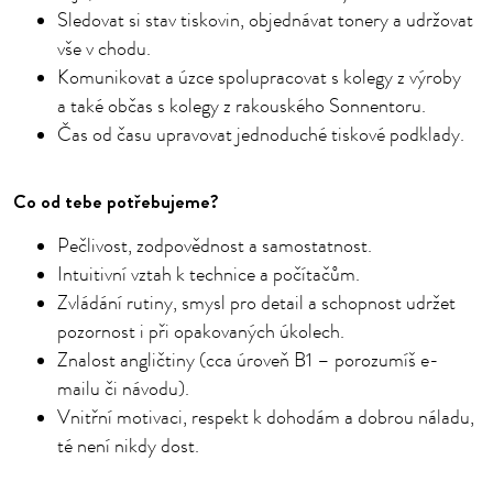
Sledovat si stav tiskovin, objednávat tonery a udržovat
vše v chodu.
Komunikovat a úzce spolupracovat s kolegy z výroby
a také občas s kolegy z rakouského Sonnentoru.
Čas od času upravovat jednoduché tiskové podklady.
Co od tebe potřebujeme?
Pečlivost, zodpovědnost a samostatnost.
Intuitivní vztah k technice a počítačům.
Zvládání rutiny, smysl pro detail a schopnost udržet
pozornost i při opakovaných úkolech.
Znalost angličtiny (cca úroveň B1 – porozumíš e-
mailu či návodu).
Vnitřní motivaci, respekt k dohodám a dobrou náladu,
té není nikdy dost.