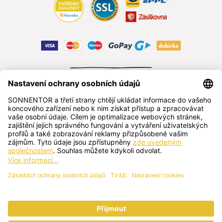
ODSTOUPIT OD SMLOUVY
čeština
SONNENTOR s.r.o.
Příhon 943, 696 15 Čejkovice, Česká republika
+420 518 362 687
sonnentor@sonnentor.cz
Kontaktujte nás