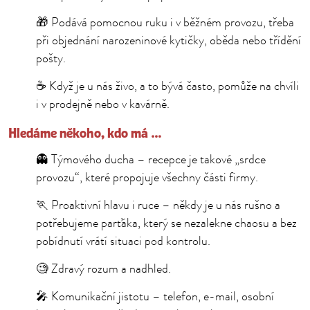
🎁 Podává pomocnou ruku i v běžném provozu, třeba
při objednání narozeninové kytičky, oběda nebo třídění
pošty.
☕ Když je u nás živo, a to bývá často, pomůže na chvíli
i v prodejně nebo v kavárně.
Hledáme někoho, kdo má …
👻 Týmového ducha – recepce je takové „srdce
provozu“, které propojuje všechny části firmy.
🏃 Proaktivní hlavu i ruce – někdy je u nás rušno a
potřebujeme parťáka, který se nezalekne chaosu a bez
pobídnutí vrátí situaci pod kontrolu.
🧐 Zdravý rozum a nadhled.
🎤 Komunikační jistotu – telefon, e-mail, osobní