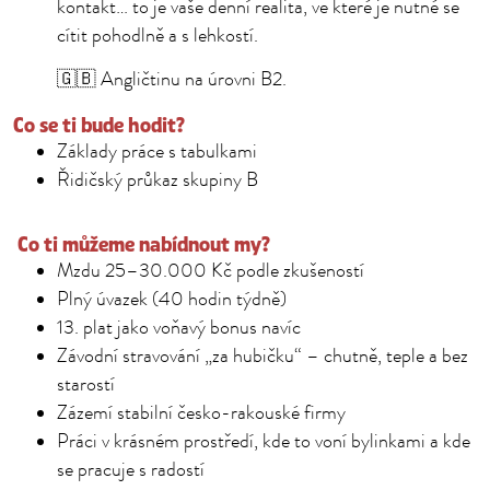
kontakt… to je vaše denní realita, ve které je nutné se
cítit pohodlně a s lehkostí.
🇬🇧 Angličtinu na úrovni B2.
Co se ti bude hodit?
Základy práce s tabulkami
Řidičský průkaz skupiny B
Co ti můžeme nabídnout my?
Mzdu 25–30.000 Kč podle zkušeností
Plný úvazek (40 hodin týdně)
13. plat jako voňavý bonus navíc
Závodní stravování „za hubičku“ – chutně, teple a bez
starostí
Zázemí stabilní česko-rakouské firmy
Práci v krásném prostředí, kde to voní bylinkami a kde
se pracuje s radostí