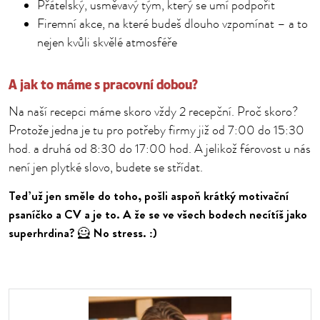
Přátelský, usměvavý tým, který se umí podpořit
Firemní akce, na které budeš dlouho vzpomínat – a to
nejen kvůli skvělé atmosféře
A jak to máme s pracovní dobou?
Na naší recepci máme skoro vždy 2 recepční. Proč skoro?
Protože jedna je tu pro potřeby firmy již od 7:00 do 15:30
hod. a druhá od 8:30 do 17:00 hod. A jelikož férovost u nás
není jen plytké slovo, budete se střídat.
Teď už jen směle do toho, pošli aspoň krátký motivační
psaníčko a CV a je to. A že se ve všech bodech necítíš jako
superhrdina? 🦸 No stress. :)