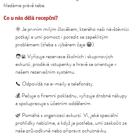
hledáme právě tebe.
Co u nás dělá recepční?
🌞 Je prvním milým člověkem, kterého naši návštěvníci
potkají a umí pomoct i poradit se zapeklitým
problémem (třeba s výběrem čaje 😀).
🧑‍💻 Vyřizuje rezervace školních i skupinových
exkurzí, prodává vstupenky a hravě se orientuje v
našem rezervačním systému.
📞 Odpovídá na e-maily a telefonáty.
💰 Pečuje o firemní pokladnu, vyřizuje drobné nákupy
a spolupracuje s účetním oddělením.
🌿 Pomáhá s organizací exkurzí. Ví, jaké speciální
prohlídky nabízíme, a když je potřeba, umí zaskočit za
naše průvodkyně nebo připravit ochutnávku.