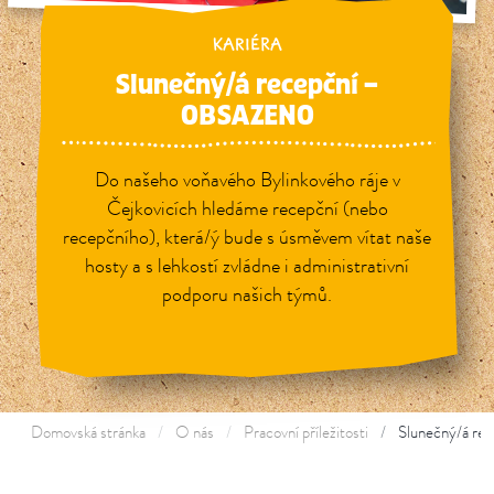
KARIÉRA
Slunečný/á recepční –⁠⁠⁠⁠⁠⁠
OBSAZENO
Do našeho voňavého Bylinkového ráje v
Čejkovicích hledáme recepční (nebo
recepčního), která/ý bude s úsměvem vítat naše
hosty a s lehkostí zvládne i administrativní
podporu našich týmů.
Domovská stránka
O nás
Pracovní příležitosti
Slunečný/á rec