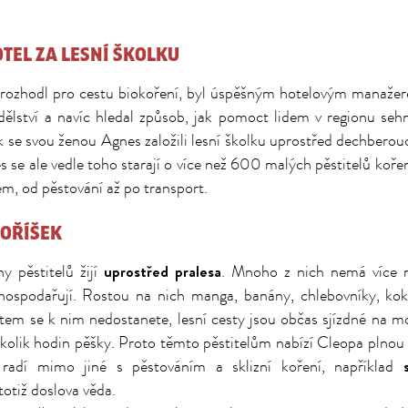
TEL ZA LESNÍ ŠKOLKU
rozhodl pro cestu biokoření, byl úspěšným hotelovým manažer
ělství a navíc hledal způsob, jak pomoct lidem v regionu sehn
k se svou ženou Agnes založili lesní školku uprostřed dechberouc
se ale vedle toho starají o více než 600 malých pěstitelů koře
m, od pěstování až po transport.
 OŘÍŠEK
uprostřed pralesa
ny pěstitelů žijí
. Mnoho z nich nemá více n
hospodařují. Rostou na nich manga, banány, chlebovníky, ko
tem se k nim nedostanete, lesní cesty jsou občas sjízdné na m
ěkolik hodin pěšky. Proto těmto pěstitelům nabízí Cleopa plnou
 radí mimo jiné s pěstováním a sklizní koření, například
totiž doslova věda.