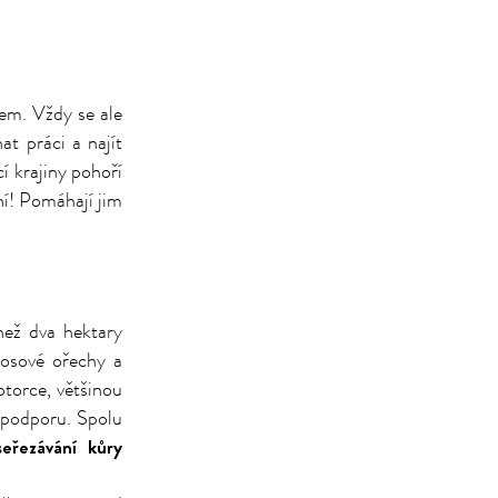
em. Vždy se ale
at práci a najít
í krajiny pohoří
ní! Pomáhají jim
ež dva hektary
kosové ořechy a
otorce, většinou
 podporu. Spolu
seřezávání kůry