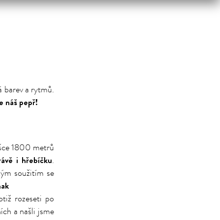
á barev a rytmů.
e náš pepř!
ýšce 1800 metrů
rávě i hřebíčku
.
kým soužitím se
nak
tiž rozeseti po
ích a našli jsme