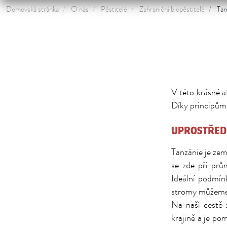
Domovská stránka
O nás
Pěstitelé
Zahraniční biopěstitelé
Tan
V této krásné a
Díky principům
UPROSTŘED
Tanzánie je zem
se zde při prů
Ideální podmín
stromy můžeme u
Na naší cestě 
krajině a je po