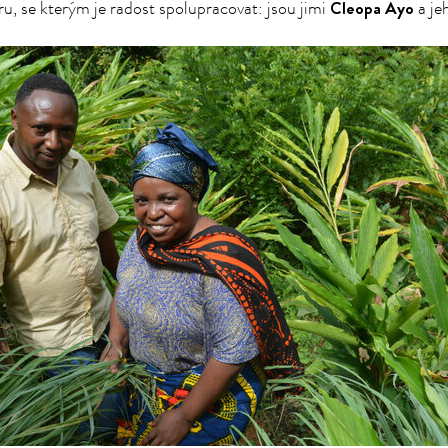
Cleopa Ayo
ru, se kterým je radost spolupracovat: jsou jimi
a je