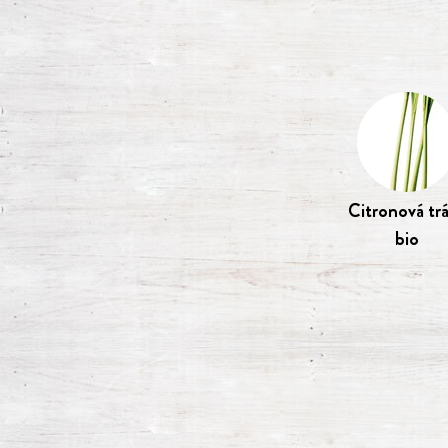
Citronová tr
bio