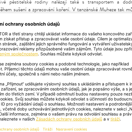
ivé pěstitelské rodiny nalézají také s transportem a dod
 během sušení a zpracování koření. V tanzánské Muheze tak mů
árů rukou, které zpracovávají surovinu, ale také sušárnu vy
ám postavil. Dokonce jsme tu našli i řezací stroj, který je na c
m bylinky řeže jeden z prvních pěstitelů SONNENTORU, Kurt 
ikovné věci se šíří napříč kontinenty!