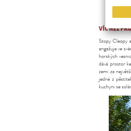
VÍC NEŽ PR
Stopy Cleopy a
angažuje ve své
horských vesnic
dává prostor k
zemi za největ
jedné z pěstit
kuchyni se solá