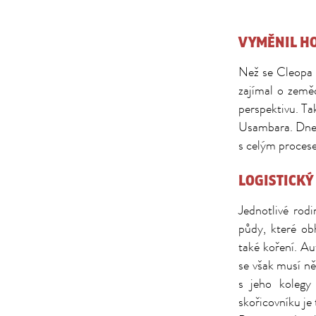
VYMĚNIL HO
Než se Cleopa 
zajímal o zeměd
perspektivu. Ta
Usambara. Dnes 
s celým procese
LOGISTICKÝ
Jednotlivé rodi
půdy, které ob
také koření. Au
se však musí n
s jeho kolegy
skořicovníku je 