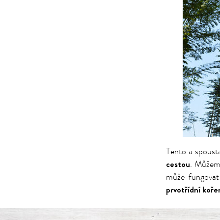
Tento a spousta
cestou
. Můžeme
může fungovat 
prvotřídní koře