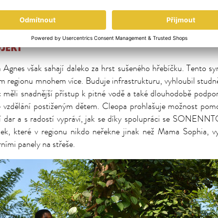
OJEKT
 Agnes však sahají daleko za hrst sušeného hřebíčku. Tento sy
m regionu mnohem více. Buduje infrastrukturu, vyhloubil studn
 měli snadnější přístup k pitné vodě a také dlouhodobě podpor
e vzdělání postiženým dětem. Cleopa prohlašuje možnost pomo
ší dar a s radostí vypráví, jak se díky spolupráci se SONEN
elek, které v regionu nikdo neřekne jinak než Mama Sophia, 
rními panely na střeše.