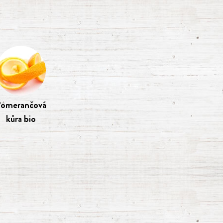
omerančová
kůra bio