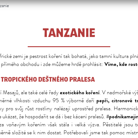
zanie
TANZANIE
frické zemi je pestrost koření tak bohatá, jako tamní kultura pln
Víme, kde rost
 přímého obchodu i zde můžeme hrdě prohlásit:
 TROPICKÉHO DEŠTNÉHO PRALESA
exotického koření
í Masajů, ale také celé řady
. V nadmořské v
pepři, citronové t
měrné vlhkosti vzduchu 95 % výborně daří
ky pro svůj růst rostliny nalézají uprostřed pralesa. Harmonic
#podnikameji
kázat, že hospodařit se dá i bez kácení pralesů.
za voňavým kořením však stála i velká výzva. Pěstitelé jsou to
měrně složité se k nim dostat. Potřebovali jsme tak pomoc místn