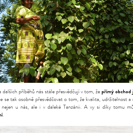
přímý obchod 
 dalších příběhů nás stále přesvědčují v tom, že
 se tak osobně přesvědčovat o tom, že kvalita, udržitelnost a 
nejen u nás, ale i v daleké Tanzánii. A vy si díky tomu m
ní
.