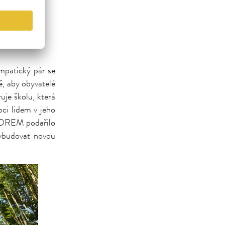
mpatický pár se
ě, aby obyvatelé
uje školu, která
ci lidem v jeho
NTOREM podařilo
vybudovat novou