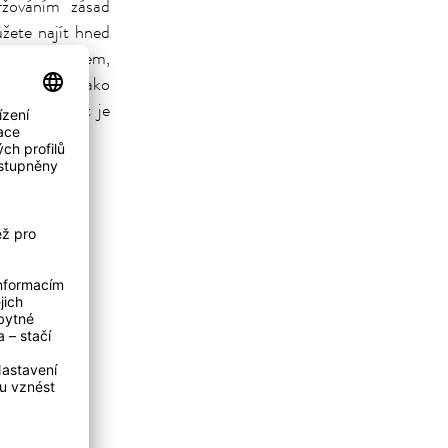
ržováním zásad
žete najít hned
tápěnou dřevem,
hlup stejný jako
Kainz. Svět je