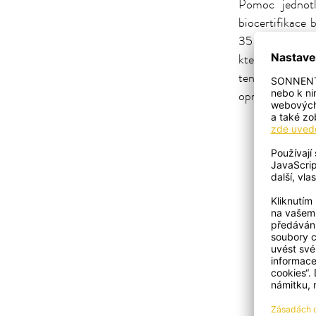
Pomoc jednotl
biocertifikace
35 šikovných p
kterou Cleopa s
ten, se který
opravdu malý a š