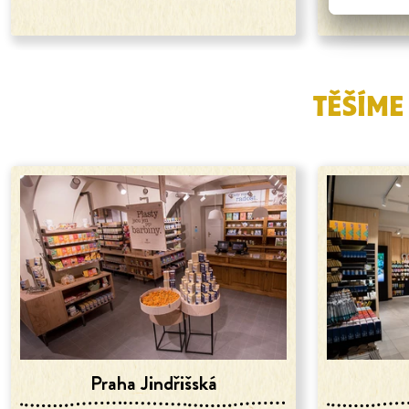
TĚŠÍME
Praha Jindřišská