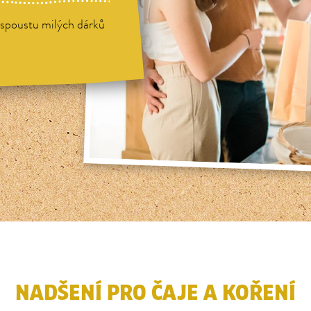
a spoustu milých dárků
NADŠENÍ PRO ČAJE A KOŘENÍ