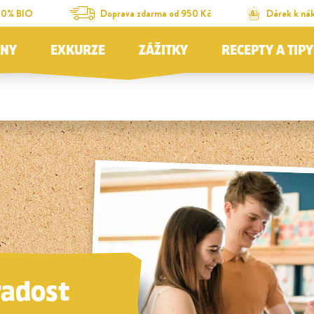
00% BIO
Doprava zdarma od 950 Kč
Dárek k ná
JNY
EXKURZE
ZÁŽITKY
RECEPTY A TIPY
 radost