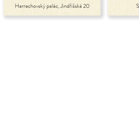
Harrachovský palác, Jindřišská 20
S