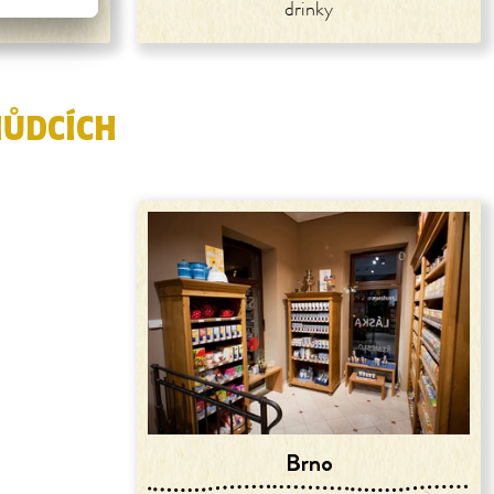
drinky
HŮDCÍCH
Brno