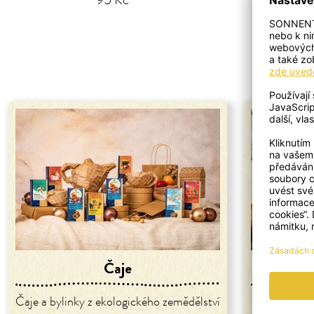
95 Kč
1
2
3
4
5
6
7
8
9
10
11
Čaje
Čaje a bylinky z ekologického zemědělství
Koření z