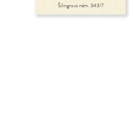
Šilingrovo nám. 343/7