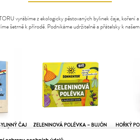
 vyrábíme z ekologicky pěstovaných bylinek čaje, koření a d
íme šetrně k přírodě. Podnikáme udržitelně a přátelsky k našem
YLINNÝ ČAJ
ZELENINOVÁ POLÉVKA – BUJÓN
HOŘKÝ PO
VANÝ
BIO
ROVÝ
50 Kč