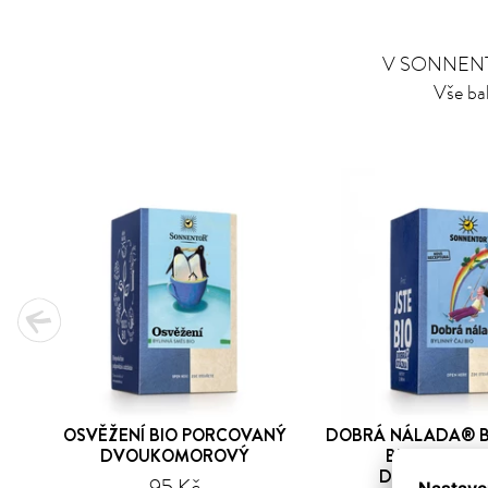
V SONNENTORU
Vše bal
OSVĚŽENÍ BIO PORCOVANÝ
DOBRÁ NÁLADA® B
DVOUKOMOROVÝ
BIO PORCO
DVOUKOMO
95 Kč