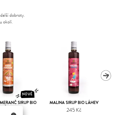
alší dobroty.
u okolí.
NOVÉ
MERANČ SIRUP BIO
MALINA SIRUP BIO LÁHEV
LÁHEV
245 Kč
245 Kč