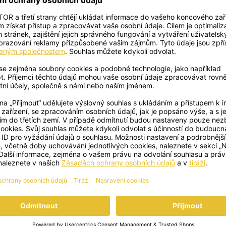
Koření
Dárečky
 ekologického zemědělství
Dárečky z voňavého krá