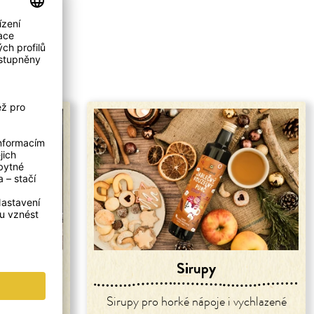
Sirupy
lovství
Sirupy pro horké nápoje i vychlazené